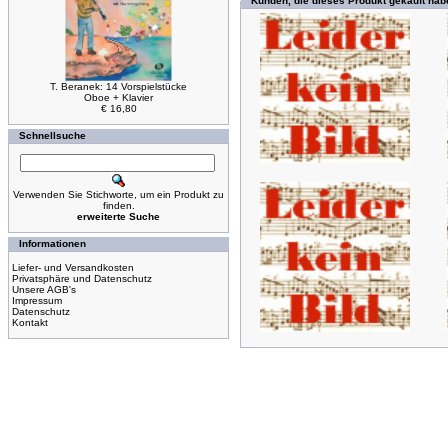
Kunden, die dieses Produkt gekauft hab
T. Beranek: 14 Vorspielstücke
Oboe + Klavier
€ 16,80
Schnellsuche
Verwenden Sie Stichworte, um ein Produkt zu
finden.
erweiterte Suche
Informationen
Liefer- und Versandkosten
Privatsphäre und Datenschutz
Unsere AGB's
Impressum
Datenschutz
Kontakt