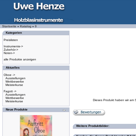
Startseite
»
Katalog
»
0
Kategorien
Preislisten
Instrumente->
Zubehör->
Noten->
alle Produkte anzeigen
Aktuelles
Oboe ->
Ausstellungen
Wettbewerbe
Meisterkurse
Fagott ->
Ausstellungen
Wettbewerbe
Dieses Produkt haben wir am 
Meisterkurse
Neue Produkte
Weitere Produktbilder: