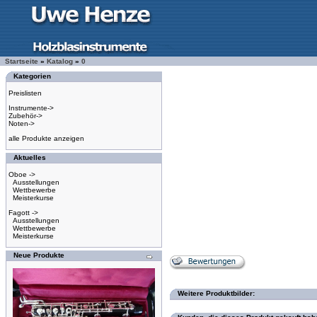
Startseite
»
Katalog
»
0
Kategorien
Preislisten
Instrumente->
Zubehör->
Noten->
alle Produkte anzeigen
Aktuelles
Oboe ->
Ausstellungen
Wettbewerbe
Meisterkurse
Fagott ->
Ausstellungen
Wettbewerbe
Meisterkurse
Neue Produkte
Weitere Produktbilder: