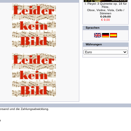
I. Pleyel: 3 Quintette op. 18 für
Flöte,
Oboe, Violine, Viola, Cello /
Stimmen
€ 26,00
€ 9,00
Sprachen
Währungen
294158197 Zugriffe seit Wednesday, 16. October 2002
 Versand und die Zahlungsabwicklung.
e