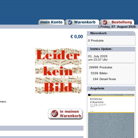
| Friday, 07. August 2026
Warenkorb
€ 0,00
0 Produkte
letztes Update:
01. July 2026
um 15:37 Uhr
29998
Produkte
5339
Bilder
194
Detail-Texte
Angebote
mmen.