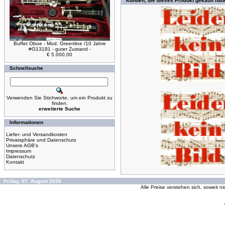
Kunden, die dieses Produkt gekauft hab
Buffet Oboe - Mod. Greenline /10 Jahre
#G13191 - guter Zustand -
€ 5.000,00
Schnellsuche
Verwenden Sie Stichworte, um ein Produkt zu
finden.
erweiterte Suche
Informationen
Liefer- und Versandkosten
Privatsphäre und Datenschutz
Unsere AGB's
Impressum
Datenschutz
Kontakt
Friday, 07. August 2026
Alle Preise verstehen sich, soweit n