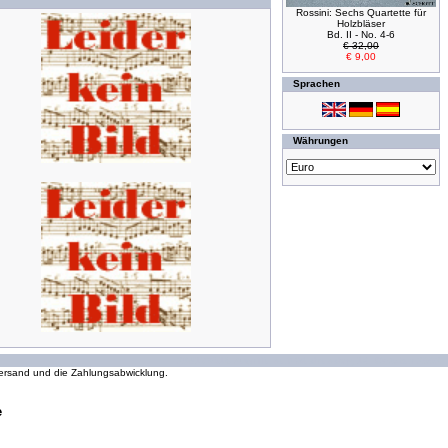
Rossini: Sechs Quartette für
Holzbläser
Bd. II - No. 4-6
€ 32,00
€ 9,00
Sprachen
Währungen
294175318 Zugriffe seit Wednesday, 16. October 2002
 Versand und die Zahlungsabwicklung.
e