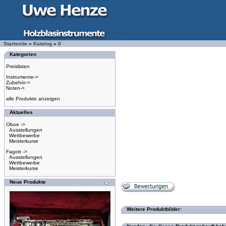
Startseite
»
Katalog
»
0
Kategorien
Preislisten
Instrumente->
Zubehör->
Noten->
alle Produkte anzeigen
Aktuelles
Oboe ->
Ausstellungen
Wettbewerbe
Meisterkurse
Fagott ->
Ausstellungen
Wettbewerbe
Meisterkurse
Neue Produkte
Weitere Produktbilder: