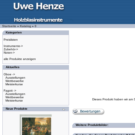
Startseite
»
Katalog
»
0
Kategorien
Preislisten
Instrumente->
Zubehör->
Noten->
alle Produkte anzeigen
Aktuelles
Oboe ->
Ausstellungen
Wettbewerbe
Meisterkurse
Fagott ->
Ausstellungen
Wettbewerbe
Dieses Produkt haben wir am 
Meisterkurse
Neue Produkte
Weitere Produktbilder: