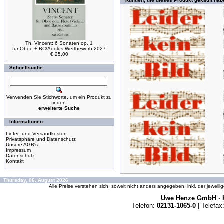
Kunden, die dieses Produkt gekauft hab
Th, Vincent: 6 Sonaten op. 1
für Oboe + BC/Aeolus Wettbewerb 2027
€ 25,00
Schnellsuche
Verwenden Sie Stichworte, um ein Produkt zu
finden.
erweiterte Suche
Informationen
Liefer- und Versandkosten
Privatsphäre und Datenschutz
Unsere AGB's
Impressum
Datenschutz
Kontakt
Thursday, 06. August 2026
Alle Preise verstehen sich, soweit nicht anders angegeben, inkl. der jeweil
Uwe Henze GmbH · K
Telefon:
02131-1065-0
| Telefax