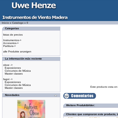
Inicio
»
Catalogo
»
0
Categorias
listas de precios
Instrumentos->
Accesorios->
Partitura->
alle Produkte anzeigen
La información más reciente
oboe ->
Exposiciones
Concursos de Música
Master classes
fagot ->
Exposiciones
Concursos de Música
Este producto esta en
Master classes
Novedades
Weitere Produktbilder:
Clientes que compraron este producto,