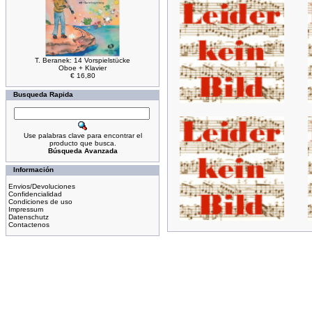
T. Beranek: 14 Vorspielstücke
Oboe + Klavier
€ 16,80
Busqueda Rapida
Use palabras clave para encontrar el
producto que busca.
Búsqueda Avanzada
Información
Envios/Devoluciones
Confidencialidad
Condiciones de uso
Impressum
Datenschutz
Contactenos