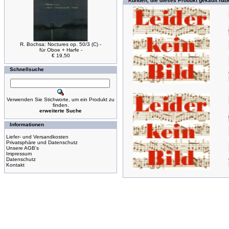
Kunden, die dieses Produkt gekauft hab
R. Bochsa: Noctures op. 50/3 (C) -
für Oboe + Harfe -
€ 19,50
Schnellsuche
Verwenden Sie Stichworte, um ein Produkt zu
finden.
erweiterte Suche
Informationen
Liefer- und Versandkosten
Privatsphäre und Datenschutz
Unsere AGB's
Impressum
Datenschutz
Kontakt