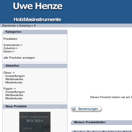
Startseite
»
Katalog
»
0
Kategorien
Preislisten
Instrumente->
Zubehör->
Noten->
alle Produkte anzeigen
Aktuelles
Oboe ->
Ausstellungen
Wettbewerbe
Meisterkurse
Fagott ->
Ausstellungen
Wettbewerbe
Dieses Produkt haben wir am 
Meisterkurse
Neue Produkte
Weitere Produktbilder: