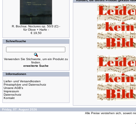
Kunden, die dieses Produkt gekauft hab
R. Bochsa: Noctures op. 50/3 (C) -
für Oboe + Harfe -
€ 19,50
Schnellsuche
Verwenden Sie Stichworte, um ein Produkt zu
finden.
erweiterte Suche
Informationen
Liefer- und Versandkosten
Privatsphäre und Datenschutz
Unsere AGB's
Impressum
Datenschutz
Kontakt
Friday, 07. August 2026
Alle Preise verstehen sich, soweit n