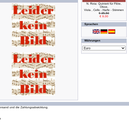
N. Rota: Quintett für Flöte,
Oboe,
Viola , Cello - Harfe - Stimmen
€ 35,50
€ 9,00
Sprachen
Währungen
294128153 Zugriffe seit Wednesday, 16. October 2002
 Versand und die Zahlungsabwicklung.
e