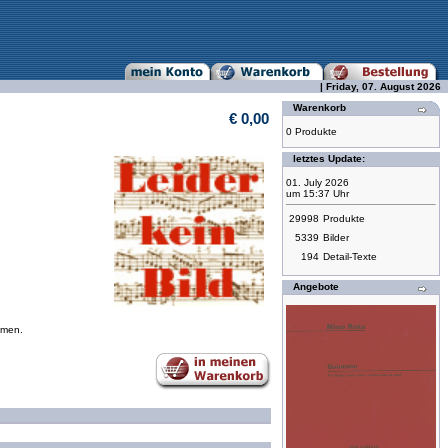
| Friday, 07. August 2026
Warenkorb
€ 0,00
0 Produkte
letztes Update:
01. July 2026
um 15:37 Uhr
29998
Produkte
5339
Bilder
194
Detail-Texte
Angebote
mmen.