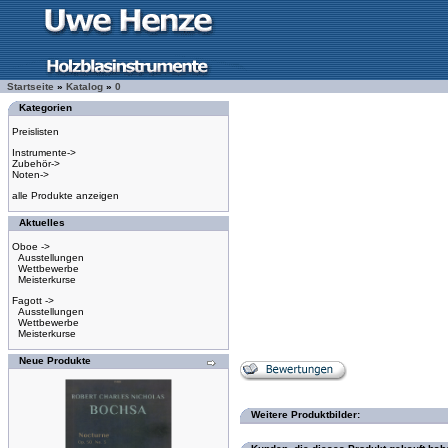
Startseite
»
Katalog
»
0
Kategorien
Preislisten
Instrumente->
Zubehör->
Noten->
alle Produkte anzeigen
Aktuelles
Oboe ->
Ausstellungen
Wettbewerbe
Meisterkurse
Fagott ->
Ausstellungen
Wettbewerbe
Meisterkurse
Neue Produkte
Weitere Produktbilder: