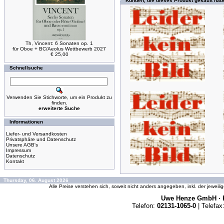
Kunden, die dieses Produkt gekauft hab
Th, Vincent: 6 Sonaten op. 1
für Oboe + BC/Aeolus Wettbewerb 2027
€ 25,00
Schnellsuche
Verwenden Sie Stichworte, um ein Produkt zu
finden.
erweiterte Suche
Informationen
Liefer- und Versandkosten
Privatsphäre und Datenschutz
Unsere AGB's
Impressum
Datenschutz
Kontakt
Thursday, 06. August 2026
Alle Preise verstehen sich, soweit nicht anders angegeben, inkl. der jeweil
Uwe Henze GmbH · K
Telefon:
02131-1065-0
| Telefax