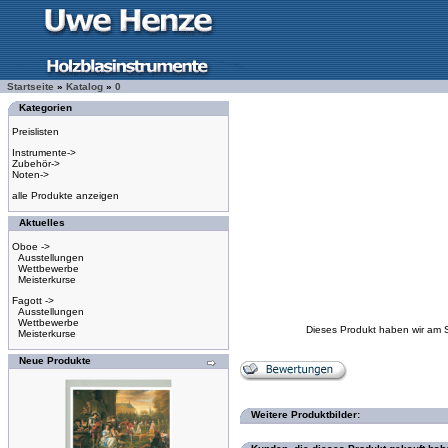
Startseite
»
Katalog
»
0
Kategorien
Preislisten
Instrumente->
Zubehör->
Noten->
alle Produkte anzeigen
Aktuelles
Oboe ->
Ausstellungen
Wettbewerbe
Meisterkurse
Fagott ->
Ausstellungen
Wettbewerbe
Dieses Produkt haben wir am 
Meisterkurse
Neue Produkte
Weitere Produktbilder: