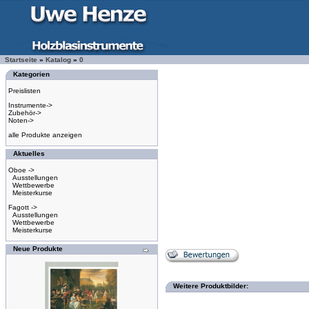
Startseite
»
Katalog
»
0
Kategorien
Preislisten
Instrumente->
Zubehör->
Noten->
alle Produkte anzeigen
Aktuelles
Oboe ->
Ausstellungen
Wettbewerbe
Meisterkurse
Fagott ->
Ausstellungen
Wettbewerbe
Meisterkurse
Neue Produkte
Weitere Produktbilder: