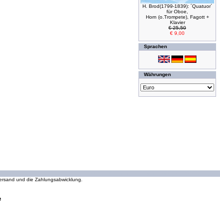
H. Brod(1799-1839): ´Quatuor´
für Oboe,
Horn (o.Trompete), Fagott +
Klavier
€ 25,50
€ 9,00
Sprachen
Währungen
294280347 Zugriffe seit Wednesday, 16. October 2002
 Versand und die Zahlungsabwicklung.
e