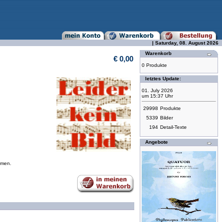
| Saturday, 08. August 2026
Warenkorb
€ 0,00
0 Produkte
letztes Update:
01. July 2026
um 15:37 Uhr
29998
Produkte
5339
Bilder
194
Detail-Texte
Angebote
mmen.