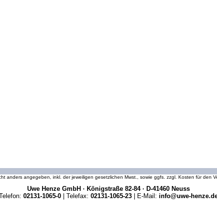
icht anders angegeben, inkl. der jeweiligen gesetzlichen Mwst., sowie ggfs. zzgl. Kosten für den
Uwe Henze GmbH · Königstraße 82-84 · D-41460 Neuss
Telefon:
02131-1065-0
| Telefax:
02131-1065-23
| E-Mail:
info@uwe-henze.d