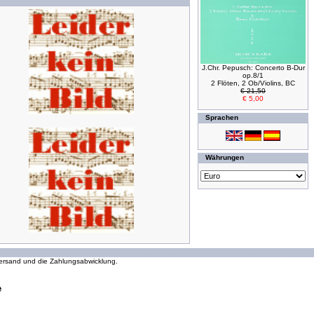
J.Chr. Pepusch: Concerto B-Dur
op.8/1
2 Flöten, 2 Ob/Violins, BC
€ 21,50
€ 5,00
Sprachen
Währungen
294011974 Zugriffe seit Wednesday, 16. October 2002
 Versand und die Zahlungsabwicklung.
e