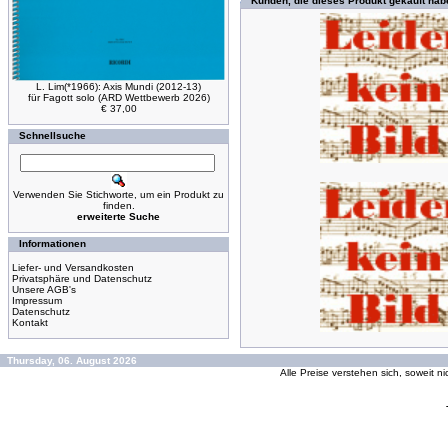
Kunden, die dieses Produkt gekauft hab
L. Lim(*1966): Axis Mundi (2012-13)
für Fagott solo (ARD Wettbewerb 2026)
€ 37,00
Schnellsuche
Verwenden Sie Stichworte, um ein Produkt zu
finden.
erweiterte Suche
Informationen
Liefer- und Versandkosten
Privatsphäre und Datenschutz
Unsere AGB's
Impressum
Datenschutz
Kontakt
Thursday, 06. August 2026
Alle Preise verstehen sich, soweit n