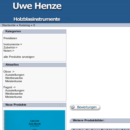
Startseite
»
Katalog
»
0
Kategorien
Preislisten
Instrumente->
Zubehör->
Noten->
alle Produkte anzeigen
Aktuelles
Oboe ->
Ausstellungen
Wettbewerbe
Meisterkurse
Fagott ->
Ausstellungen
Wettbewerbe
Meisterkurse
Neue Produkte
Weitere Produktbilder: