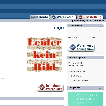
| Thursday, 06. August 2026
Warenkorb
€ 0,00
1 x
Gesamt:
€ 0,00
letztes Update:
01. July 2026
um 15:37 Uhr
29998
Produkte
5339
Bilder
mmen.
194
Detail-Texte
Angebote