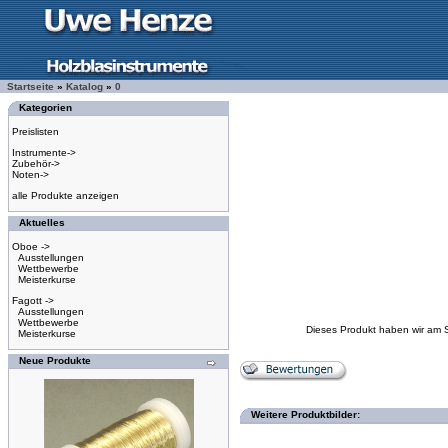
Startseite
»
Katalog
»
0
Kategorien
Preislisten
Instrumente->
Zubehör->
Noten->
alle Produkte anzeigen
Aktuelles
Oboe ->
Ausstellungen
Wettbewerbe
Meisterkurse
Fagott ->
Ausstellungen
Wettbewerbe
Dieses Produkt haben wir am 
Meisterkurse
Neue Produkte
Weitere Produktbilder: