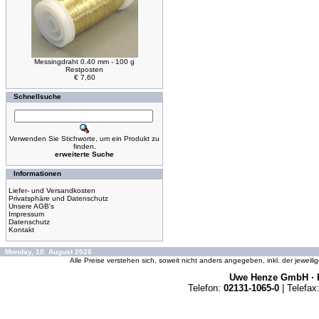
Messingdraht 0.40 mm - 100 g
Restposten
€ 7,60
Schnellsuche
Verwenden Sie Stichworte, um ein Produkt zu
finden.
erweiterte Suche
Informationen
Liefer- und Versandkosten
Privatsphäre und Datenschutz
Unsere AGB's
Impressum
Datenschutz
Kontakt
Monday, 10. August 2026
Alle Preise verstehen sich, soweit nicht anders angegeben, inkl. der jeweil
Uwe Henze GmbH · K
Telefon:
02131-1065-0
| Telefax