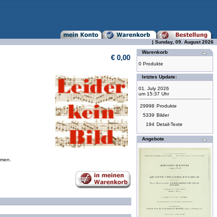
| Sunday, 09. August 2026
Warenkorb
€ 0,00
0 Produkte
letztes Update:
01. July 2026
um 15:37 Uhr
29998
Produkte
5339
Bilder
194
Detail-Texte
Angebote
mmen.