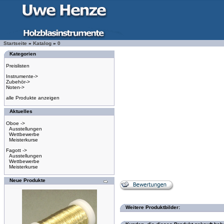
Startseite
»
Katalog
»
0
Kategorien
Preislisten
Instrumente->
Zubehör->
Noten->
alle Produkte anzeigen
Aktuelles
Oboe ->
Ausstellungen
Wettbewerbe
Meisterkurse
Fagott ->
Ausstellungen
Wettbewerbe
Meisterkurse
Neue Produkte
Weitere Produktbilder: