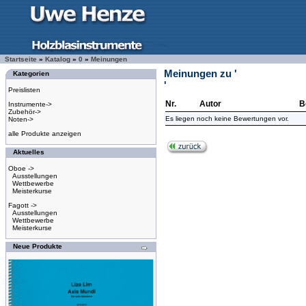
Startseite
»
Katalog
»
0
»
Meinungen
Meinungen zu '
Kategorien
'
Preislisten
Nr.
Autor
B
Instrumente->
Zubehör->
Es liegen noch keine Bewertungen vor.
Noten->
alle Produkte anzeigen
Aktuelles
Oboe ->
Ausstellungen
Wettbewerbe
Meisterkurse
Fagott ->
Ausstellungen
Wettbewerbe
Meisterkurse
Neue Produkte