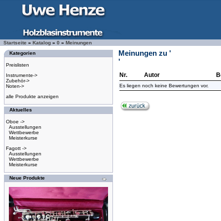
Startseite
»
Katalog
»
0
»
Meinungen
Meinungen zu '
Kategorien
'
Preislisten
Nr.
Autor
B
Instrumente->
Zubehör->
Es liegen noch keine Bewertungen vor.
Noten->
alle Produkte anzeigen
Aktuelles
Oboe ->
Ausstellungen
Wettbewerbe
Meisterkurse
Fagott ->
Ausstellungen
Wettbewerbe
Meisterkurse
Neue Produkte