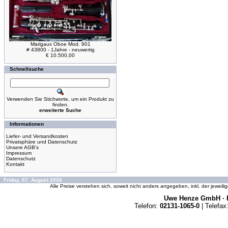
Marigaux Oboe Mod. 901
# 43800 - 1Jahre - neuwertig
€ 10.500,00
Schnellsuche
Verwenden Sie Stichworte, um ein Produkt zu
finden.
erweiterte Suche
Informationen
Liefer- und Versandkosten
Privatsphäre und Datenschutz
Unsere AGB's
Impressum
Datenschutz
Kontakt
Friday, 07. August 2026
Alle Preise verstehen sich, soweit nicht anders angegeben, inkl. der jeweil
Uwe Henze GmbH · K
Telefon:
02131-1065-0
| Telefax