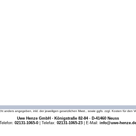
icht anders angegeben, inkl. der jeweiligen gesetzlichen Mwst., sowie ggfs. zzgl. Kosten für den
Uwe Henze GmbH · Königstraße 82-84 · D-41460 Neuss
Telefon:
02131-1065-0
| Telefax:
02131-1065-23
| E-Mail:
info@uwe-henze.d