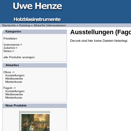
Startseite
»
Katalog
»
Aktuelle Informationen
Ausstellungen (Fago
Kategorien
Preislisten
Derzeit sind hier keine Dateien hinterlegt.
Instrumente->
Zubehör->
Noten->
alle Produkte anzeigen
Aktuelles
Oboe ->
Ausstellungen
Wettbewerbe
Meisterkurse
Fagott ->
Ausstellungen
Wettbewerbe
Meisterkurse
Neue Produkte