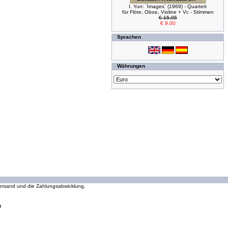
I. Yun: ´Images´ (1969) - Quartett
für Flöte, Oboe, Violine + Vc - Stimmen
€ 15,95
€ 9,00
Sprachen
Währungen
294098033 Zugriffe seit Wednesday, 16. October 2002
 Versand und die Zahlungsabwicklung.
e