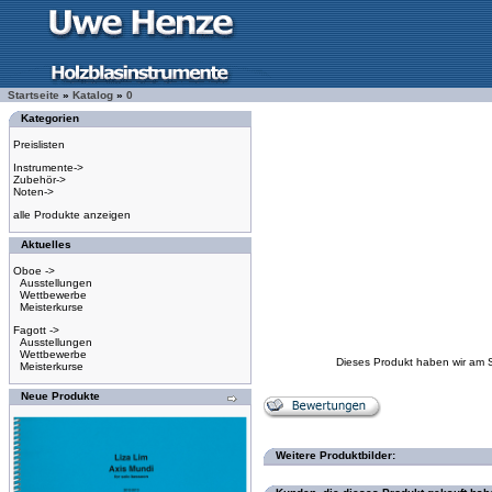
Startseite
»
Katalog
»
0
Kategorien
Preislisten
Instrumente->
Zubehör->
Noten->
alle Produkte anzeigen
Aktuelles
Oboe ->
Ausstellungen
Wettbewerbe
Meisterkurse
Fagott ->
Ausstellungen
Wettbewerbe
Dieses Produkt haben wir am 
Meisterkurse
Neue Produkte
Weitere Produktbilder: