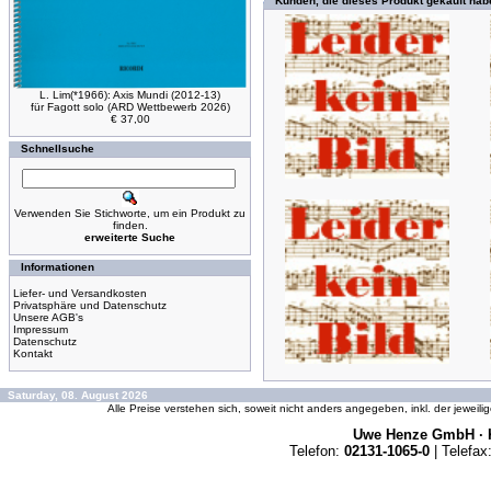
Kunden, die dieses Produkt gekauft hab
L. Lim(*1966): Axis Mundi (2012-13)
für Fagott solo (ARD Wettbewerb 2026)
€ 37,00
Schnellsuche
Verwenden Sie Stichworte, um ein Produkt zu
finden.
erweiterte Suche
Informationen
Liefer- und Versandkosten
Privatsphäre und Datenschutz
Unsere AGB's
Impressum
Datenschutz
Kontakt
Saturday, 08. August 2026
Alle Preise verstehen sich, soweit nicht anders angegeben, inkl. der jeweil
Uwe Henze GmbH · K
Telefon:
02131-1065-0
| Telefax