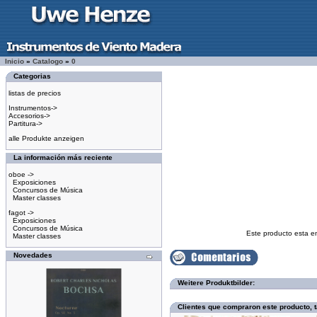
Inicio
»
Catalogo
»
0
Categorias
listas de precios
Instrumentos->
Accesorios->
Partitura->
alle Produkte anzeigen
La información más reciente
oboe ->
Exposiciones
Concursos de Música
Master classes
fagot ->
Exposiciones
Concursos de Música
Este producto esta e
Master classes
Novedades
Weitere Produktbilder:
Clientes que compraron este producto,