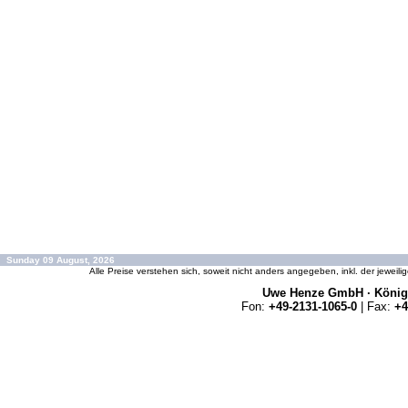
Sunday 09 August, 2026
Alle Preise verstehen sich, soweit nicht anders angegeben, inkl. der jeweil
Uwe Henze GmbH · Königs
Fon:
+49-2131-1065-0
| Fax:
+4