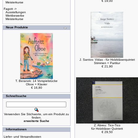
€ 19,00
Meisterkurse
Fagott ->
Ausstellungen
Wettbewerbe
Meisterkurse
Neue Produkte
J. Santos: Vidas - für Holzbläserquintet
Stimmen + Partitur
€ 21,90
T. Beranek: 14 Vorspielstücke
Oboe + Klavier
€ 16,80
Schnellsuche
Verwenden Sie Stichworte, um ein Produkt zu
finden.
erweiterte Suche
Z. Abreu: Tico-Tico
für Holzbläser Quintett
Informationen
€ 29,50
Liefer- und Versandkosten