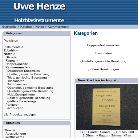
Startseite
»
Katalog
»
Noten
»
Kammermusik
Kategorien
Kategorien
Preislisten
Doppelrohr-Ensembles
Instrumente->
Zubehör->
Triosonaten
Noten
->
Oboe->
Fagott->
Quintette, gemischte Besetzung
Doppelkonzerte
Kammermusik
->
größere Besetzungen
Doppelrohr-Ensembles
Duette, gemischte Besetzung
Trios, gemischte Besetzung
Neue Produkte im August
Triosonaten
Trio d´anches
Quartette, gemischte Besetzung
Quintette, gemischte Besetzung
Holzbläserquintette
Sextett, gemischte Besetzung
größere Besetzungen
Partituren
Fachbücher
alle Produkte anzeigen
Aktuelles
Oboe ->
G.Fr. Händel: Sonate B-Dur HWV 388
Ausstellungen
2 Oboen + Fagott - Stimmen+Part
Wettbewerbe