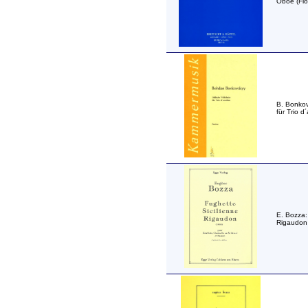
Oboe (Flö
B. Bonkov
für Trio d
E. Bozza:
Rigaudon 