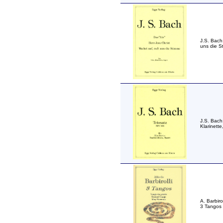
J.S. Bach:
uns die S
J.S. Bach
Klarinett
A. Barbir
3 Tangos 