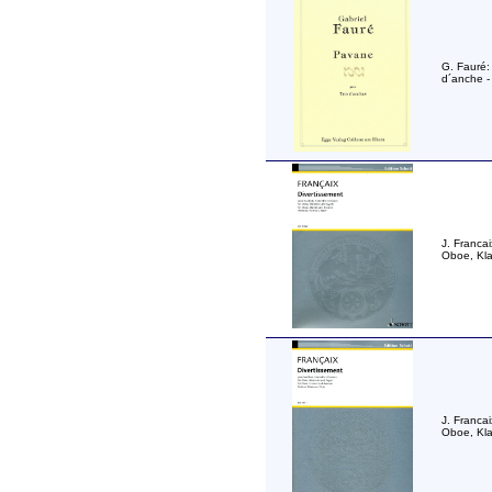
G. Fauré:
d´anche -
J. Francai
Oboe, Klar
J. Francai
Oboe, Kla