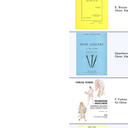
E. Bozza: 
Oboe, Kla
Depelsenai
Oboe, Kla
F. Farkas
für Oboe, 