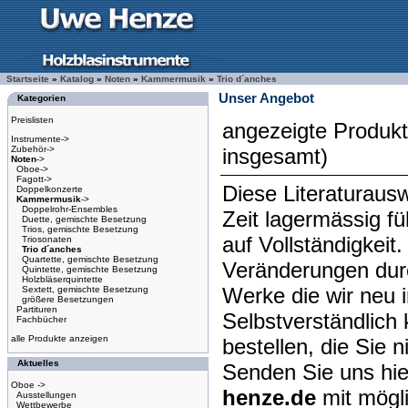
Startseite
»
Katalog
»
Noten
»
Kammermusik
»
Trio d´anches
Unser Angebot
Kategorien
Preislisten
angezeigte Produk
Instrumente->
Zubehör->
insgesamt)
Noten
->
Oboe->
Fagott->
Diese Literaturausw
Doppelkonzerte
Kammermusik
->
Doppelrohr-Ensembles
Zeit lagermässig f
Duette, gemischte Besetzung
Trios, gemischte Besetzung
auf Vollständigkeit
Triosonaten
Trio d´anches
Quartette, gemischte Besetzung
Veränderungen dur
Quintette, gemischte Besetzung
Holzbläserquintette
Werke die wir neu 
Sextett, gemischte Besetzung
größere Besetzungen
Partituren
Selbstverständlich 
Fachbücher
alle Produkte anzeigen
bestellen, die Sie 
Aktuelles
Senden Sie uns hie
Oboe ->
henze.de
mit mögl
Ausstellungen
Wettbewerbe