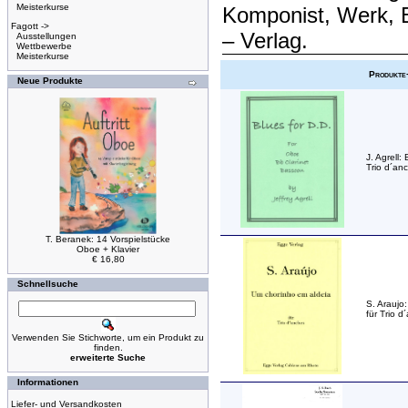
Meisterkurse
Komponist, Werk, 
Fagott ->
– Verlag.
Ausstellungen
Wettbewerbe
Meisterkurse
Produkte
Neue Produkte
J. Agrell:
Trio d´an
T. Beranek: 14 Vorspielstücke
Oboe + Klavier
€ 16,80
Schnellsuche
S. Araujo
für Trio d
Verwenden Sie Stichworte, um ein Produkt zu
finden.
erweiterte Suche
Informationen
Liefer- und Versandkosten