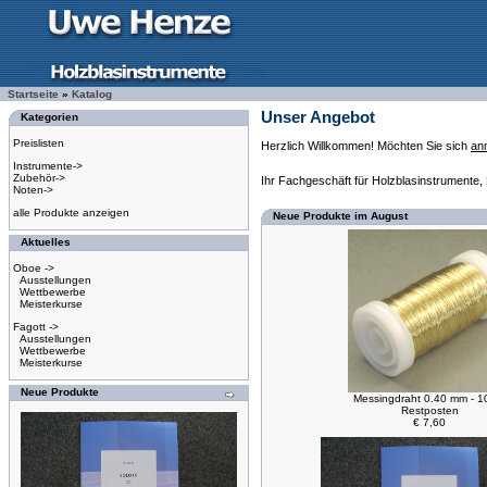
Startseite
»
Katalog
Unser Angebot
Kategorien
Preislisten
Herzlich Willkommen! Möchten Sie sich
an
Instrumente->
Zubehör->
Ihr Fachgeschäft für Holzblasinstrumente,
Noten->
alle Produkte anzeigen
Neue Produkte im August
Aktuelles
Oboe ->
Ausstellungen
Wettbewerbe
Meisterkurse
Fagott ->
Ausstellungen
Wettbewerbe
Meisterkurse
Neue Produkte
Messingdraht 0.40 mm - 1
Restposten
€ 7,60