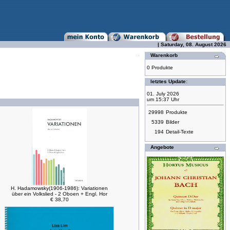
| Saturday, 08. August 2026
Warenkorb
0 Produkte
letztes Update:
01. July 2026
um 15:37 Uhr
29998
Produkte
5339
Bilder
194
Detail-Texte
Angebote
H. Hadamowsky(1906-1986): Variationen
über ein Volkslied - 2 Oboen + Engl. Hor
€ 38,70