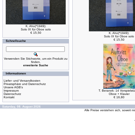
K. Aho(*1949):
Solo IX für Oboe solo
€ 15,50
K. Aho(*1949):
Solo IX für Oboe solo
€ 15,50
Schnellsuche
Verwenden Sie Stichworte, um ein Produkt zu
finden.
erweiterte Suche
Informationen
Liefer- und Versandkosten
Privatsphäre und Datenschutz
Unsere AGB's
Impressum
T. Beranek: 14 Vorspielst
Datenschutz
Oboe + Klavier
Kontakt
€ 16,80
Saturday, 08. August 2026
Alle Preise verstehen sich, soweit n