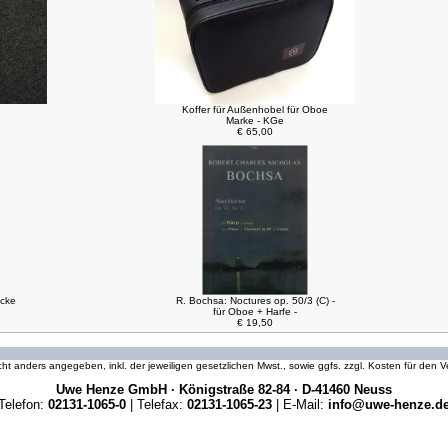
Koffer für Außenhobel für Oboe
Marke - KGe
€ 65,00
ücke
R. Bochsa: Noctures op. 50/3 (C) -
für Oboe + Harfe -
€ 19,50
icht anders angegeben, inkl. der jeweiligen gesetzlichen Mwst., sowie ggfs. zzgl. Kosten für den
Uwe Henze GmbH · Königstraße 82-84 · D-41460 Neuss
Telefon:
02131-1065-0
| Telefax:
02131-1065-23
| E-Mail:
info@uwe-henze.d