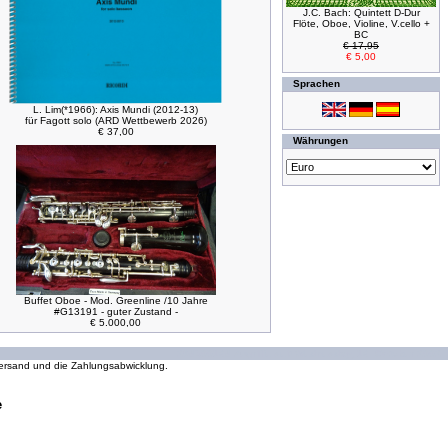
J.C. Bach: Quintett D-Dur
Flöte, Oboe, Violine, V.cello +
BC
€ 17,95
€ 5,00
Sprachen
L. Lim(*1966): Axis Mundi (2012-13)
für Fagott solo (ARD Wettbewerb 2026)
€ 37,00
Währungen
Buffet Oboe - Mod. Greenline /10 Jahre
#G13191 - guter Zustand -
€ 5.000,00
294300164 Zugriffe seit Wednesday, 16. October 2002
 Versand und die Zahlungsabwicklung.
e