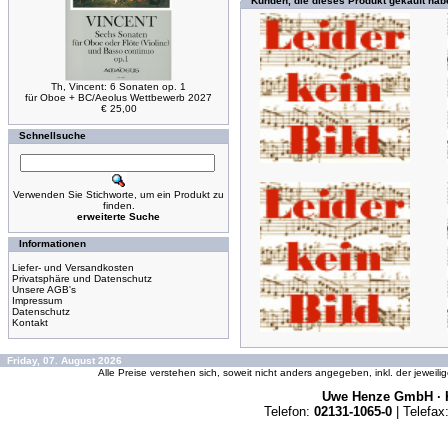
Kunden, die dieses Produkt gekauft hab
Th, Vincent: 6 Sonaten op. 1
für Oboe + BC/Aeolus Wettbewerb 2027
€ 25,00
Schnellsuche
Verwenden Sie Stichworte, um ein Produkt zu
finden.
erweiterte Suche
Informationen
Liefer- und Versandkosten
Privatsphäre und Datenschutz
Unsere AGB's
Impressum
Datenschutz
Kontakt
Friday, 07. August 2026
Alle Preise verstehen sich, soweit nicht anders angegeben, inkl. der jeweil
Uwe Henze GmbH · K
Telefon:
02131-1065-0
| Telefax