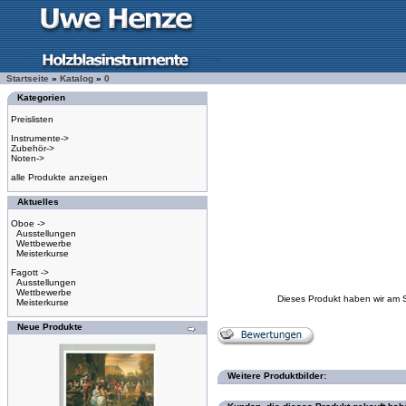
Startseite
»
Katalog
»
0
Kategorien
Preislisten
Instrumente->
Zubehör->
Noten->
alle Produkte anzeigen
Aktuelles
Oboe ->
Ausstellungen
Wettbewerbe
Meisterkurse
Fagott ->
Ausstellungen
Wettbewerbe
Dieses Produkt haben wir am 
Meisterkurse
Neue Produkte
Weitere Produktbilder: