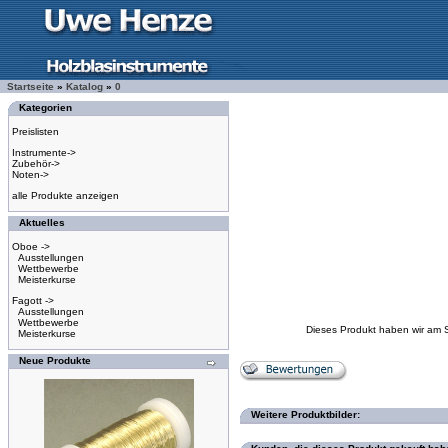
Startseite
»
Katalog
»
0
Kategorien
Preislisten
Instrumente->
Zubehör->
Noten->
alle Produkte anzeigen
Aktuelles
Oboe ->
Ausstellungen
Wettbewerbe
Meisterkurse
Fagott ->
Ausstellungen
Wettbewerbe
Dieses Produkt haben wir am 
Meisterkurse
Neue Produkte
Weitere Produktbilder: