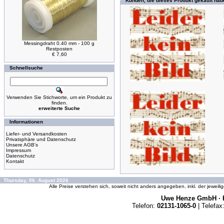
Kunden, die dieses Produkt gekauft hab
Messingdraht 0.40 mm - 100 g
Restposten
€ 7,60
Schnellsuche
Verwenden Sie Stichworte, um ein Produkt zu
finden.
erweiterte Suche
Informationen
Liefer- und Versandkosten
Privatsphäre und Datenschutz
Unsere AGB's
Impressum
Datenschutz
Kontakt
Thursday, 06. August 2026
Alle Preise verstehen sich, soweit nicht anders angegeben, inkl. der jeweil
Uwe Henze GmbH · K
Telefon:
02131-1065-0
| Telefax