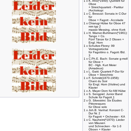
1 x
K. Aho(*1949): Quintett für
Oboe
+ Streichquartett - Partitur
/Archivkopi
1 x
C. Besozzi: Sonata in C-Dur
für
Oboe + Fagott - Accolade
1 x
Chiarugi Hülse für Oboe 47
mm typ 2
massiv Messing, ohne Kork
1 x
H. Warner-Buhlmann(*1961):
Tango + Co.
Fünf Tänze für 2 Oboen +
Engl. Horn
1 x
Schultze-Florey: 99
Vortragsstücke
für Fagottino o. Fagott /Bd.
3
1 x
C.Ph.E. Bach: Sonate g-moll
für Oboe +
BC - Hgb. Kurt Meier
(Amadeus)
1 x
L. Gatti: Quartett F-Dur für
Oboe + Streichtrio
1 x
F. Schmitt(1870-1958):
Chant du Soir
für Engl. Horn (Violine) und
Klavier
1 x
A. Mayer Dorn für AM Hülse
1 x
S. Sengpiel: Junior Band
Schule für Fagott 1
2 x
G. Silvestrini: Six Ètudes
Pittoresques
für Oboe solo
1 x
Joh.B. Vanhal: Konzert C-
Dur Nr. 2
für Fagott + Orchester - KA
1 x
C. Nauheim(*1970): Lieder
von Mäusen
und Schnecken - für 1-3
Oboen + Klavier