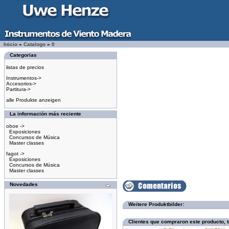
Inicio
»
Catalogo
»
0
Categorias
listas de precios
Instrumentos->
Accesorios->
Partitura->
alle Produkte anzeigen
La información más reciente
oboe ->
Exposiciones
Concursos de Música
Master classes
fagot ->
Exposiciones
Concursos de Música
Master classes
Novedades
Weitere Produktbilder:
Clientes que compraron este producto,