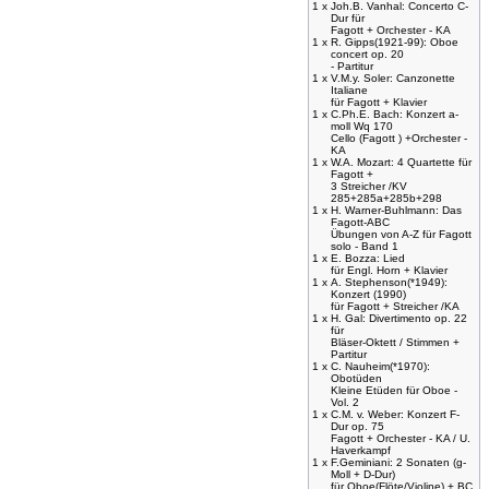
1 x
Joh.B. Vanhal: Concerto C-
Dur für
Fagott + Orchester - KA
1 x
R. Gipps(1921-99): Oboe
concert op. 20
- Partitur
1 x
V.M.y. Soler: Canzonette
Italiane
für Fagott + Klavier
1 x
C.Ph.E. Bach: Konzert a-
moll Wq 170
Cello (Fagott ) +Orchester -
KA
1 x
W.A. Mozart: 4 Quartette für
Fagott +
3 Streicher /KV
285+285a+285b+298
1 x
H. Warner-Buhlmann: Das
Fagott-ABC
Übungen von A-Z für Fagott
solo - Band 1
1 x
E. Bozza: Lied
für Engl. Horn + Klavier
1 x
A. Stephenson(*1949):
Konzert (1990)
für Fagott + Streicher /KA
1 x
H. Gal: Divertimento op. 22
für
Bläser-Oktett / Stimmen +
Partitur
1 x
C. Nauheim(*1970):
Obotüden
Kleine Etüden für Oboe -
Vol. 2
1 x
C.M. v. Weber: Konzert F-
Dur op. 75
Fagott + Orchester - KA / U.
Haverkampf
1 x
F.Geminiani: 2 Sonaten (g-
Moll + D-Dur)
für Oboe(Flöte/Violine) + BC