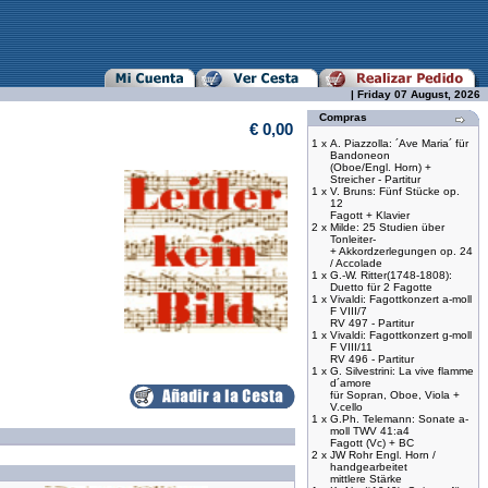
| Friday 07 August, 2026
Compras
€ 0,00
1 x
A. Piazzolla: ´Ave Maria´ für
Bandoneon
(Oboe/Engl. Horn) +
Streicher - Partitur
1 x
V. Bruns: Fünf Stücke op.
12
Fagott + Klavier
2 x
Milde: 25 Studien über
Tonleiter-
+ Akkordzerlegungen op. 24
/ Accolade
1 x
G.-W. Ritter(1748-1808):
Duetto für 2 Fagotte
1 x
Vivaldi: Fagottkonzert a-moll
F VIII/7
RV 497 - Partitur
1 x
Vivaldi: Fagottkonzert g-moll
F VIII/11
RV 496 - Partitur
1 x
G. Silvestrini: La vive flamme
d´amore
für Sopran, Oboe, Viola +
V.cello
1 x
G.Ph. Telemann: Sonate a-
moll TWV 41:a4
Fagott (Vc) + BC
2 x
JW Rohr Engl. Horn /
handgearbeitet
mittlere Stärke