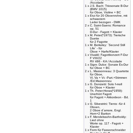
/Accolade
1 x
J.S. Bach: Triosonate B-Dur
(BWV 1015)
für Oboe, Violine + BC
1 x
Etui für 20 Oboenrohre, mit
schwarzem
Leder bezogen - DWK
2 x
C. Saint-Saens: Romance
op. 51
D-Dur - Fagott + Klavier
1 x
M. Peter(*1973): Tierische
Duette
für 2 Fagotte
1 x
M. Berkeley: ´Second Still
Life´ - für
Oboe + Harfe/Klavier
1 x
Vivaldi: Fagottkonzert F-Dur
F VIII/22
RV 486 - KA / Accolade
1 x
Signr. Dulce: Sonate Es-Dur
für Oboe + BC
2 x
L. Massonneau: 3 Quartette
für Oboe,
Vl, Va + Vc -Part.+Stimmen
/Ed.Massonneu
1 x
G. Donizetti: Solo f-moll
für Oboe + Klavier
1 x
Th. Peter-Horas(*1959):
Unerhört Fagott
für Fagott + Akkordeon - Bd.
1
1 x
G. Silvestrini: Tiento -für 4
Oboen,
2 Oboe d´amore, Engl.
Horn+2 Bariton
1 x
F. Mendelssohn-Bartholdy:
Lied ohne
Worte op. 117 - Fagott +
Klavier
1 x
Form für Fassonschneider