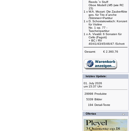
Reeds ´n Stuff
Oboe Modell LM5 (wie RC
15)
1 x
W.A. Mozart: Die Zauberflöte
ges. für Trio d´anche
/Stimmen+Partitur
1 x
D. Schostakowitsch: Konzert
für Violine
No. 1 op. 77 -
Taschenpartitur
1 x
A. Vivaldi: 6 Sonaten für
Cello (Fagott)
+ BC / RV
40/41/43/45/46/47 /Schott
Gesamt:
€ 2.360,76
letztes Update:
01. July 2026
um 15:37 Uhr
29998
Produkte
5339
Bilder
194
Detail-Texte
Ofertas