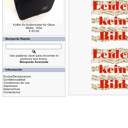
Koffer für Außenhobel für Oboe
Marke - KGe
€ 65,00
Busqueda Rapida
Use palabras clave para encontrar el
producto que busca.
Búsqueda Avanzada
Información
Envios/Devoluciones
Confidencialidad
Condiciones de uso
Impressum
Datenschutz
Contactenos