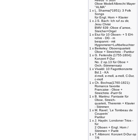
Reeds ´n Stuff
Oboe Modell Albrecht Mayer
"ALMA"
1 x
L. Sharma(*1951): 3 Folk
Songs
für Engl. Horn + Klavier
1 x
J.S. Bach: Ich ruf zu dir,
Jesu Christ
BWV 639 -Oboe d´amoe,
Steicher+Orgel
1 x
Etui für 10 Oboen- + 5 EH-
rohre - DG - m
bespannt - mit
Hygrometer+Luftbefeuchter
1 x
Berkeley: Oboenquartett
Oboe + Streichtrio - Partitur
1 x
G. Ferlendis (1755-1804):
Konzert F-Dur
No. 2 op.13 für Oboe +
Orch.-Stimmensatz
1 x
Vivaldi: 10 Fagottkonzerte
Bd.1 - KA
d-moll, e-moll, a-moll, C-Dur,
c-moll
1 x
Ch. Bochsa(1760-1821):
Romance favorite
Francaise - Oboe +
Streichtrio -Part+St
1 x
B. Martinu: Fantasie für
Oboe, Streich-
quartett, Theremin + Klavier
- Stimmen
1 x
M. Ravel: ´Le Tombeau de
Couperin´
Partitur
1 x
J. Haydn: Londoner Trios -
für
2 Oboen + Engl. Horn /
Stimmen + Partit
1 x
T. Albinoni: Konzert D-Dur op
7/6