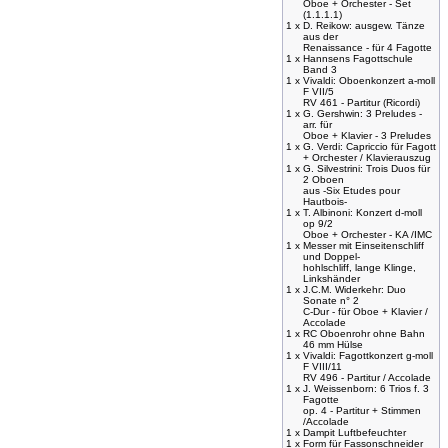
Oboe + Orchester - Set
(1.1.1.1)
1 x
D. Reikow: ausgew. Tänze
aus der
Renaissance - für 4 Fagotte
1 x
Hannsens Fagottschule
Band 3
1 x
Vivaldi: Oboenkonzert a-moll
F VII/5
RV 461 - Partitur (Ricordi)
1 x
G. Gershwin: 3 Preludes -
arr. für
Oboe + Klavier - 3 Preludes
1 x
G. Verdi: Capriccio für Fagott
+ Orchester / Klavierauszug
1 x
G. Silvestrini: Trois Duos für
2 Oboen
aus -Six Etudes pour
Hautbois-
1 x
T. Albinoni: Konzert d-moll
op 9/2
Oboe + Orchester - KA /IMC
1 x
Messer mit Einseitenschliff
und Doppel-
hohlschliff, lange Klinge,
Linkshänder
1 x
J.C.M. Widerkehr: Duo
Sonate n° 2
C-Dur - für Oboe + Klavier /
Accolade
1 x
RC Oboenrohr ohne Bahn
46 mm Hülse
1 x
Vivaldi: Fagottkonzert g-moll
F VIII/11
RV 496 - Partitur / Accolade
1 x
J. Weissenborn: 6 Trios f. 3
Fagotte
op. 4 - Partitur + Stimmen
/Accolade
1 x
Dampit Luftbefeuchter
1 x
Form für Fassonschneider