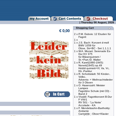
| Thursday 06 August, 2026
Shopping Cart
€ 0,00
2 x
P.M. Dubois: 12 Etuden für
Fagott
1 x
1 x
J.S. Bach: Konzert d-moll
BWV 1059 für
Oboe, Str+BC - Set 1.1.1.1
1 x
W.A. Mozart: Serenade Es-
Dur KV 375
für Bläserquintett /
St.+Part./D. Walter
1 x
R. Karel(1880-1945):
Nonett(1945) op.49
Holzbl.quintett+Vl, Va, Vc,
Kb -Partitur
1 x
R. Schottstädt: 50 Kinder-,
Volks-,
Advents- + Weihnachtslieder
für 3 Oboen
1 x
O. Hasenzahl: Meister
Lampes
Fagottino Schule (mit CD) -
Band 2
1 x
Vivaldi: Fagottkonzert B-Dur
F VIII/1
RV 501 - ´La Notte´
Accolade - KA
1 x
F. Mendelssohn-Bartholdy:
Andante
Cantabile - Oboe+Klavier