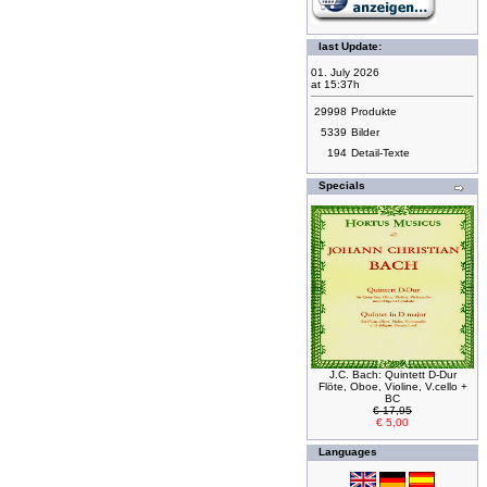
last Update:
01. July 2026
at 15:37h
29998
Produkte
5339
Bilder
194
Detail-Texte
Specials
J.C. Bach: Quintett D-Dur
Flöte, Oboe, Violine, V.cello +
BC
€ 17,95
€ 5,00
Languages