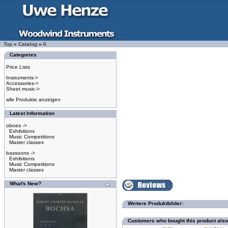
Top
»
Catalog
»
0
Categories
Price Lists
Instruments->
Accessories->
Sheet music->
alle Produkte anzeigen
Latest Information
oboes ->
Exhibitions
Music Competitions
Master classes
bassoons ->
Exhibitions
Music Competitions
Master classes
What's New?
Weitere Produktbilder:
Customers who bought this product als