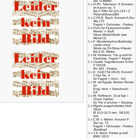
/arr. D.Walter
1 x
G.Ph. Telemann: 6 Sonaten
im Kanon op. 5
Bd.2-TWV 40:121-123 / 2
Flöten(Oboen)/BA
1 x
C.Ph.E. Bach: Konzert A-Dur
Wq 172
Fagott + Orchester - Partitur
1 x
Form für Fassonschneider
Reeds ´n Stuff
Oboe Modell Berlin (wie
Michel 2)
1 x
F. Mendelssohns-Bartholdy:
Lieder ohne
Worte op.53-Oboe+Klavier
Bd.4 /D. Walter
1 x
W. Hurlstone: Trio g-moll für
Klarinette, Fagott + Klavier
1 x
Vivaldi: Fagottkonzert G-Dur
F VIII/29
RV 492 - Partitur
1 x
E. Ozi(1754-1813): Konzert
C-Dur No. 6
für Fagott + Orch. - KA
1 x
M. del Aguila: Broken Rondo
für
Engl. Horn + Streichorch. -
KA
1 x
M. Hoffmann: Oj wi fajn /
Chant Yiddish
für Trio d´anches + Gesang
1 x
Rigotti ausgehobeltes Holz
Oboe
Ø 10,0-10,5 mm - 56/100
mm
1 x
C.M. v. Weber: Konzert F-
Dur op. 75
Fagott + Orchester - Partitur
/Breitkopf
1 x
J.S. Bach: Partita g-moll -
BWV 1013