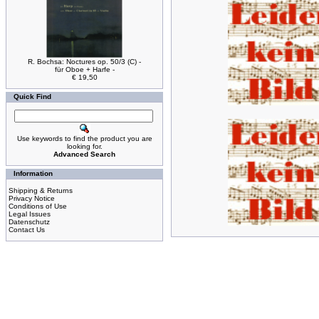
R. Bochsa: Noctures op. 50/3 (C) -
für Oboe + Harfe -
€ 19,50
Quick Find
Use keywords to find the product you are
looking for.
Advanced Search
Information
Shipping & Returns
Privacy Notice
Conditions of Use
Legal Issues
Datenschutz
Contact Us