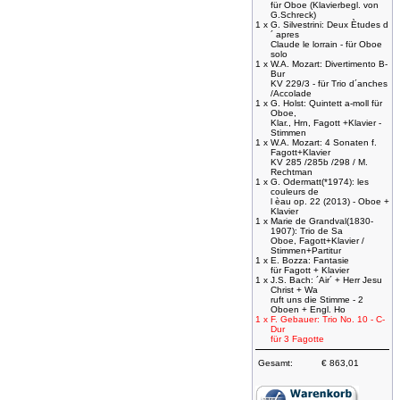
für Oboe (Klavierbegl. von
G.Schreck)
1 x
G. Silvestrini: Deux Ètudes d
´ apres
Claude le lorrain - für Oboe
solo
1 x
W.A. Mozart: Divertimento B-
Bur
KV 229/3 - für Trio d´anches
/Accolade
1 x
G. Holst: Quintett a-moll für
Oboe,
Klar., Hrn, Fagott +Klavier -
Stimmen
1 x
W.A. Mozart: 4 Sonaten f.
Fagott+Klavier
KV 285 /285b /298 / M.
Rechtman
1 x
G. Odermatt(*1974): les
couleurs de
l èau op. 22 (2013) - Oboe +
Klavier
1 x
Marie de Grandval(1830-
1907): Trio de Sa
Oboe, Fagott+Klavier /
Stimmen+Partitur
1 x
E. Bozza: Fantasie
für Fagott + Klavier
1 x
J.S. Bach: ´Air´ + Herr Jesu
Christ + Wa
ruft uns die Stimme - 2
Oboen + Engl. Ho
1 x
F. Gebauer: Trio No. 10 - C-
Dur
für 3 Fagotte
Gesamt:
€ 863,01