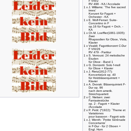
F VIII/2
RV 498 - KA / Accolade
1 x
J. Williams: ´The five sacred
trees´
Konzert für Fagott +
Orchester - KA
1 x
E. Wolf-Ferrari: Suite-
Concertino in F
op.16 für Fagott + Orch. -
KA
1 x
Ch.M. Loeffler(1861-1935):
Zwei
Rhapsodien für Oboe, Viola,
Klavier
1 x
Vivaldi: Fagottkonzert C-Dur
F VIII/26
RV 479 - Partitur
1 x
S. Verroust: 24 melodische
Etuden
für Oboe - Band 1
1 x
G. Donizetti: Solo f-moll
für Oboe + Klavier
1 x
J. Rietz(1812-77):
Koncertstück op. 40
für Holzbläserquintett +
Klavier
1 x
A. Dvorak: Bläserquintett F-
Dur op. 96
nach dem amerik.
Streichquartett
2 x
C. Nielsen: zwei
Fantasiestücke
op. 2 - Fagott + Klavier
/Accolade
2 x
P. Petit: (*1922): ´Theme et
Variationes
pour bassoon - Fagott solo
1 x
J. Wenth: ´Petite Sérénade
Concertante´
in F-Dur - für 2 Oboen +
Engl. Horn