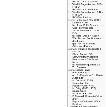
RV 481 - KA / Accolade
1 x
Vivaldi: Fagottkonzert C-Dur
F VIII/4
RV 474 - KA /Accolade
1 x
Vivaldi: Fagottkonzert F-Dur
F VIII/20
RV 489 - Partitur
1 x
G. Ferlendis (1755-1804):
Konzert F-Dur
No. 2 op.13 für Oboe +
Orch.-Stimmensatz
1 x
J.C.M. Widerkehr: Trio No. I
F-Dur
für Flöte, Oboe + Fagott
1 x
W.A. Mozart: Die Hochzeit
des Figaro
ges. für Trio d´anche
/Stimmen+Partitur
1 x
G.Fr. Händel: Triosonate F-
Dur für
Oboe, Fagott+BC-
Stim.+Partitur/Accolade
1 x
Beethoven´s 5th Bossa
Nova
für Holzbläserquintett -arr.
Th. Greaves
1 x
C. Nielsen: zwei
Fantasiestücke
op. 2 - Fagottino G + Klavier
/Accolade
1 x
M. Cecconi(1936*):
Concertino für
Fagott + Orch. / KA
1 x
M. Dring (1923-1977):
Danza Gaya
für Oboe + Klavier
1 x
F. Berwald: Konzertstück op.
2 für
Fagott + Orchester - KA /
Breitkopf
1 x
Griffe für Ersatzmesser