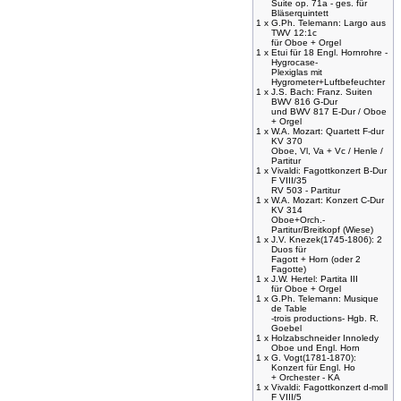
Suite op. 71a - ges. für
Bläserquintett
1 x
G.Ph. Telemann: Largo aus
TWV 12:1c
für Oboe + Orgel
1 x
Etui für 18 Engl. Hornrohre -
Hygrocase-
Plexiglas mit
Hygrometer+Luftbefeuchter
1 x
J.S. Bach: Franz. Suiten
BWV 816 G-Dur
und BWV 817 E-Dur / Oboe
+ Orgel
1 x
W.A. Mozart: Quartett F-dur
KV 370
Oboe, Vl, Va + Vc / Henle /
Partitur
1 x
Vivaldi: Fagottkonzert B-Dur
F VIII/35
RV 503 - Partitur
1 x
W.A. Mozart: Konzert C-Dur
KV 314
Oboe+Orch.-
Partitur/Breitkopf (Wiese)
1 x
J.V. Knezek(1745-1806): 2
Duos für
Fagott + Horn (oder 2
Fagotte)
1 x
J.W. Hertel: Partita III
für Oboe + Orgel
1 x
G.Ph. Telemann: Musique
de Table
-trois productions- Hgb. R.
Goebel
1 x
Holzabschneider Innoledy
Oboe und Engl. Horn
1 x
G. Vogt(1781-1870):
Konzert für Engl. Ho
+ Orchester - KA
1 x
Vivaldi: Fagottkonzert d-moll
F VIII/5