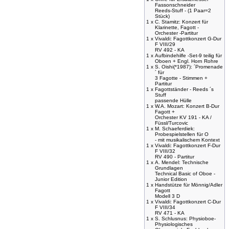
Fassonschneider
Reeds-Stuff - (1 Paar=2
Stück)
1 x
C. Stamitz: Konzert für
Klarinette, Fagott -
Orchester -Partitur
1 x
Vivaldi: Fagottkonzert G-Dur
F VIII/29
RV 492 - KA
1 x
Aufbindehilfe -Set-9 teilig für
Oboen + Engl. Horn Rohre
1 x
S. Oishi(*1987): ´Promenade
´ für
3 Fagotte - Stimmen +
Partitur
1 x
Fagottständer - Reeds ´s
Stuff
passende Hülle
1 x
W.A. Mozart: Konzert B-Dur
Fagott +
Orchester KV 191 - KA /
Füssl/Turcovic
1 x
M. Schaeferdiek:
Probespielstellen für O
- mit musikalischem Kontext
1 x
Vivaldi: Fagottkonzert F-Dur
F VIII/32
RV 490 - Partitur
1 x
A. Mendel: Technische
Grundlagen
Technical Basic of Oboe -
Junior Edition
1 x
Handstütze für Mönnig/Adler
Fagott
Modell 3 D
1 x
Vivaldi: Fagottkonzert C-Dur
F VIII/34
RV 471 - KA
1 x
S. Schlusnus: Physioboe-
Physiologisches