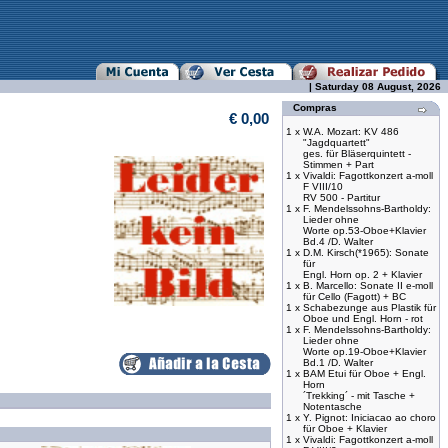
| Saturday 08 August, 2026
Compras
€ 0,00
1 x
W.A. Mozart: KV 486
"Jagdquartett"
ges. für Bläserquintett -
Stimmen + Part
1 x
Vivaldi: Fagottkonzert a-moll
F VIII/10
RV 500 - Partitur
1 x
F. Mendelssohns-Bartholdy:
Lieder ohne
Worte op.53-Oboe+Klavier
Bd.4 /D. Walter
1 x
D.M. Kirsch(*1965): Sonate
für
Engl. Horn op. 2 + Klavier
1 x
B. Marcello: Sonate II e-moll
für Cello (Fagott) + BC
1 x
Schabezunge aus Plastik für
Oboe und Engl. Horn - rot
1 x
F. Mendelssohns-Bartholdy:
Lieder ohne
Worte op.19-Oboe+Klavier
Bd.1 /D. Walter
1 x
BAM Etui für Oboe + Engl.
Horn
´Trekking´ - mit Tasche +
Notentasche
1 x
Y. Pignot: Iniciacao ao choro
für Oboe + Klavier
1 x
Vivaldi: Fagottkonzert a-moll