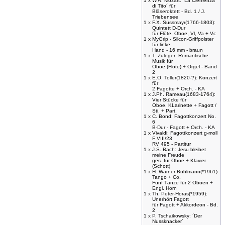
1 x
W.A. Mozart: ´La Clemenza
di Tito´ für
Bläseroktett - Bd. 1 / J.
Triebensee
1 x
F.X. Süssmayr(1766-1803):
Quintett D-Dur
für Flöte, Oboe, Vl, Va + Vc
1 x
MyGrip - Silcon-Griffpolster
für linke
Hand - 16 mm - braun
1 x
T. Zuleger: Romantische
Musik für
Oboe (Flöte) + Orgel - Band
2
1 x
E.O. Toller(1820-?): Konzert
für
2 Fagotte + Orch. - KA
1 x
J.Ph. Rameau(1683-1764):
Vier Stücke für
Oboe, KLarinette + Fagott /
Sti. + Part.
1 x
C. Bond: Fagottkonzert No.
6
B-Dur - Fagott + Orch. - KA
1 x
Vivaldi: Fagottkonzert g-moll
F VIII/23
RV 495 - Partitur
1 x
J.S. Bach: Jesu bleibet
meine Freude
ges. für Oboe + Klavier
(Schott)
1 x
H. Warner-Buhlmann(*1961):
Tango + Co.
Fünf Tänze für 2 Oboen +
Engl. Horn
1 x
Th. Peter-Horas(*1959):
Unerhört Fagott
für Fagott + Akkordeon - Bd.
2
1 x
P. Tschaikowsky: ´Der
Nussknacker´