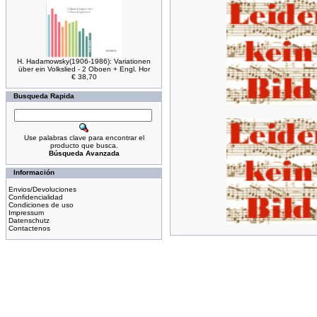
H. Hadamowsky(1906-1986): Variationen
über ein Volkslied - 2 Oboen + Engl. Hor
€ 38,70
Busqueda Rapida
Use palabras clave para encontrar el
producto que busca.
Búsqueda Avanzada
Información
Envios/Devoluciones
Confidencialidad
Condiciones de uso
Impressum
Datenschutz
Contactenos