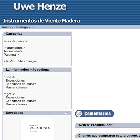
Inicio
»
Catalogo
»
0
Categorias
listas de precios
Instrumentos->
Accesorios->
Partitura->
alle Produkte anzeigen
La información más reciente
oboe ->
Exposiciones
Concursos de Música
Master classes
fagot ->
Exposiciones
Concursos de Música
Master classes
Novedades
Weitere Produktbilder:
Clientes que compraron este producto,