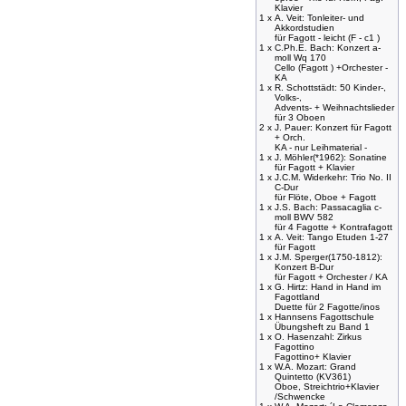
Klavier
1 x
A. Veit: Tonleiter- und
Akkordstudien
für Fagott - leicht (F - c1 )
1 x
C.Ph.E. Bach: Konzert a-
moll Wq 170
Cello (Fagott ) +Orchester -
KA
1 x
R. Schottstädt: 50 Kinder-,
Volks-,
Advents- + Weihnachtslieder
für 3 Oboen
2 x
J. Pauer: Konzert für Fagott
+ Orch.
KA - nur Leihmaterial -
1 x
J. Möhler(*1962): Sonatine
für Fagott + Klavier
1 x
J.C.M. Widerkehr: Trio No. II
C-Dur
für Flöte, Oboe + Fagott
1 x
J.S. Bach: Passacaglia c-
moll BWV 582
für 4 Fagotte + Kontrafagott
1 x
A. Veit: Tango Etuden 1-27
für Fagott
1 x
J.M. Sperger(1750-1812):
Konzert B-Dur
für Fagott + Orchester / KA
1 x
G. Hirtz: Hand in Hand im
Fagottland
Duette für 2 Fagotte/inos
1 x
Hannsens Fagottschule
Übungsheft zu Band 1
1 x
O. Hasenzahl: Zirkus
Fagottino
Fagottino+ Klavier
1 x
W.A. Mozart: Grand
Quintetto (KV361)
Oboe, Streichtrio+Klavier
/Schwencke