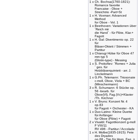
1 x
Ch. Bochsa(1760-1821):
Romance favorite
Francaise - Oboe +
Streichtrio -Part+St
1 x
H. Voxman: Advanced
Method
for Oboe - Vol. 1
1 x
Beethoven: Variationen über
´Reich mir
die Hand´ - für Flöte, Klar.+
Fagott
1 x
H. Gal: Divertimento op. 22
für
Bläser-Oktett / Stimmen +
Partitur
1 x
Chiarugi Hülse für Oboe 47
mm typ 5
(Glotin-type) - Messing
1 x
S. Prokofiev: ´Romeo + Julia
´ ges. für
Holzbläserquintett - arr. J.
Linckelmann
1 x
G.Ph. Telemann: Triosonate
c-moll, Oboe, Viola + BC
(Winschermann)
3 x
R. Schumann: 6 Stücke op.
56 -bearb. für
Oboe(Vl), Fag.(Vc)+Klavier
/Th. Kirchner
1 x
V. Bruns: Konzert Nr. 4
op.83
für Fagott + Orchester - KA
1 x
Duo-Latino: Kleine Duette
für Anfänger
für Oboe (Flöte) + Fagott
2 x
Vivaldi: Fagottkonzert g-moll
F VIII/11
RV 496 - Partitur / Accolade
1 x
H. Molbe(1835-1915): Fete
des Dryades
op.68 - Trio für Horn, Fag. +