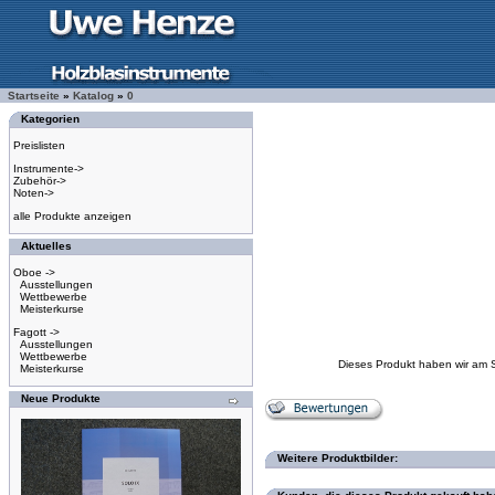
Startseite
»
Katalog
»
0
Kategorien
Preislisten
Instrumente->
Zubehör->
Noten->
alle Produkte anzeigen
Aktuelles
Oboe ->
Ausstellungen
Wettbewerbe
Meisterkurse
Fagott ->
Ausstellungen
Wettbewerbe
Dieses Produkt haben wir am 
Meisterkurse
Neue Produkte
Weitere Produktbilder: