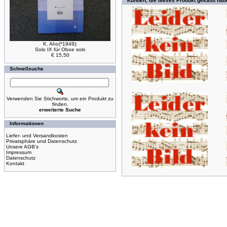
Kunden, die dieses Produkt gekauft hab
K. Aho(*1949):
Solo IX für Oboe solo
€ 15,50
Schnellsuche
Verwenden Sie Stichworte, um ein Produkt zu
finden.
erweiterte Suche
Informationen
Liefer- und Versandkosten
Privatsphäre und Datenschutz
Unsere AGB's
Impressum
Datenschutz
Kontakt