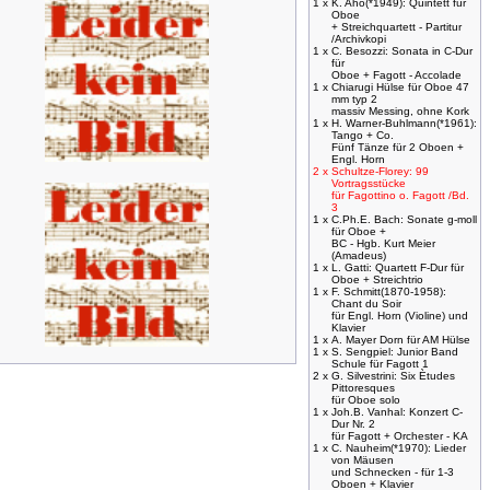
1 x
K. Aho(*1949): Quintett für
Oboe
+ Streichquartett - Partitur
/Archivkopi
1 x
C. Besozzi: Sonata in C-Dur
für
Oboe + Fagott - Accolade
1 x
Chiarugi Hülse für Oboe 47
mm typ 2
massiv Messing, ohne Kork
1 x
H. Warner-Buhlmann(*1961):
Tango + Co.
Fünf Tänze für 2 Oboen +
Engl. Horn
2 x
Schultze-Florey: 99
Vortragsstücke
für Fagottino o. Fagott /Bd.
3
1 x
C.Ph.E. Bach: Sonate g-moll
für Oboe +
BC - Hgb. Kurt Meier
(Amadeus)
1 x
L. Gatti: Quartett F-Dur für
Oboe + Streichtrio
1 x
F. Schmitt(1870-1958):
Chant du Soir
für Engl. Horn (Violine) und
Klavier
1 x
A. Mayer Dorn für AM Hülse
1 x
S. Sengpiel: Junior Band
Schule für Fagott 1
2 x
G. Silvestrini: Six Ètudes
Pittoresques
für Oboe solo
1 x
Joh.B. Vanhal: Konzert C-
Dur Nr. 2
für Fagott + Orchester - KA
1 x
C. Nauheim(*1970): Lieder
von Mäusen
und Schnecken - für 1-3
Oboen + Klavier