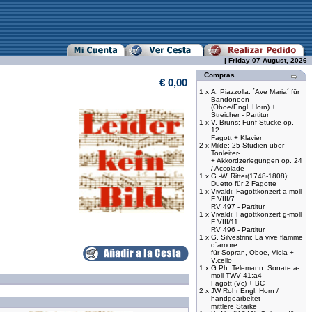
| Friday 07 August, 2026
Compras
€ 0,00
1 x
A. Piazzolla: ´Ave Maria´ für
Bandoneon
(Oboe/Engl. Horn) +
Streicher - Partitur
1 x
V. Bruns: Fünf Stücke op.
12
Fagott + Klavier
2 x
Milde: 25 Studien über
Tonleiter-
+ Akkordzerlegungen op. 24
/ Accolade
1 x
G.-W. Ritter(1748-1808):
Duetto für 2 Fagotte
1 x
Vivaldi: Fagottkonzert a-moll
F VIII/7
RV 497 - Partitur
1 x
Vivaldi: Fagottkonzert g-moll
F VIII/11
RV 496 - Partitur
1 x
G. Silvestrini: La vive flamme
d´amore
für Sopran, Oboe, Viola +
V.cello
1 x
G.Ph. Telemann: Sonate a-
moll TWV 41:a4
Fagott (Vc) + BC
2 x
JW Rohr Engl. Horn /
handgearbeitet
mittlere Stärke