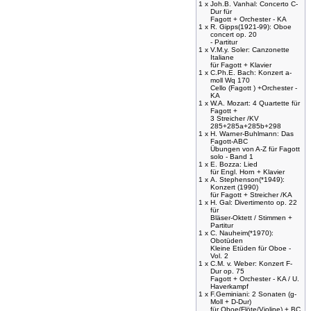
1 x
Joh.B. Vanhal: Concerto C-
Dur für
Fagott + Orchester - KA
1 x
R. Gipps(1921-99): Oboe
concert op. 20
- Partitur
1 x
V.M.y. Soler: Canzonette
Italiane
für Fagott + Klavier
1 x
C.Ph.E. Bach: Konzert a-
moll Wq 170
Cello (Fagott ) +Orchester -
KA
1 x
W.A. Mozart: 4 Quartette für
Fagott +
3 Streicher /KV
285+285a+285b+298
1 x
H. Warner-Buhlmann: Das
Fagott-ABC
Übungen von A-Z für Fagott
solo - Band 1
1 x
E. Bozza: Lied
für Engl. Horn + Klavier
1 x
A. Stephenson(*1949):
Konzert (1990)
für Fagott + Streicher /KA
1 x
H. Gal: Divertimento op. 22
für
Bläser-Oktett / Stimmen +
Partitur
1 x
C. Nauheim(*1970):
Obotüden
Kleine Etüden für Oboe -
Vol. 2
1 x
C.M. v. Weber: Konzert F-
Dur op. 75
Fagott + Orchester - KA / U.
Haverkampf
1 x
F.Geminiani: 2 Sonaten (g-
Moll + D-Dur)
für Oboe(Flöte/Violine) + BC