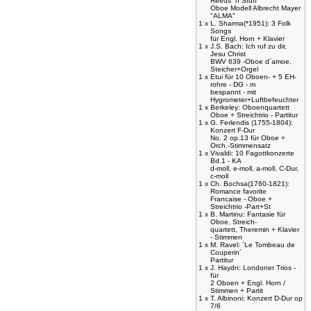
Reeds ´n Stuff
Oboe Modell Albrecht Mayer
"ALMA"
1 x
L. Sharma(*1951): 3 Folk
Songs
für Engl. Horn + Klavier
1 x
J.S. Bach: Ich ruf zu dir,
Jesu Christ
BWV 639 -Oboe d´amoe,
Steicher+Orgel
1 x
Etui für 10 Oboen- + 5 EH-
rohre - DG - m
bespannt - mit
Hygrometer+Luftbefeuchter
1 x
Berkeley: Oboenquartett
Oboe + Streichtrio - Partitur
1 x
G. Ferlendis (1755-1804):
Konzert F-Dur
No. 2 op.13 für Oboe +
Orch.-Stimmensatz
1 x
Vivaldi: 10 Fagottkonzerte
Bd.1 - KA
d-moll, e-moll, a-moll, C-Dur,
c-moll
1 x
Ch. Bochsa(1760-1821):
Romance favorite
Francaise - Oboe +
Streichtrio -Part+St
1 x
B. Martinu: Fantasie für
Oboe, Streich-
quartett, Theremin + Klavier
- Stimmen
1 x
M. Ravel: ´Le Tombeau de
Couperin´
Partitur
1 x
J. Haydn: Londoner Trios -
für
2 Oboen + Engl. Horn /
Stimmen + Partit
1 x
T. Albinoni: Konzert D-Dur op
7/6