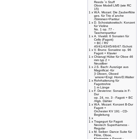
Reeds ´n Stuff
Oboe Modell LM5 (wie RC
15)
1 x
W.A. Mozart: Die Zauberflöte
ges. für Trio d´anche
/Stimmen+Partitur
1 x
D. Schostakowitsch: Konzert
für Violine
No. 1 op. 77 -
Taschenpartitur
1 x
A. Vivaldi: 6 Sonaten für
Cello (Fagott)
+ BC / RV
40/41/43/45/46/47 /Schott
1 x
V. Bruns: Sonatine op. 96
Fagott + Klavier
1 x
Chiarugi Hülse für Oboe 46
mm typ 2 +
Neusilber
1 x
J.S. Bach: Auszüge aus
Magnificat -für
3 Oboen, Oboed
´amore+Engl. Horn/D.Walter
1 x
Rohrhalterung für
Fagottrohre
1 m Länge
1 x
F. Devienne: Sonata in F-
Dur
op. 24, no. 3 - Fagott + BC
/Hgb. Dähler
1 x
W.A. Mozart: Konzert B-Dur
Fagott +
Orchester KV 191 - CD-
Begleitung
1 x
1 x
Tragegurt für Fagott
Neotech Superharness -
Regular
1 x
M. Seiber: Dance Suite für
Flöte, Oboe,
Klarinetrte + Fagott -