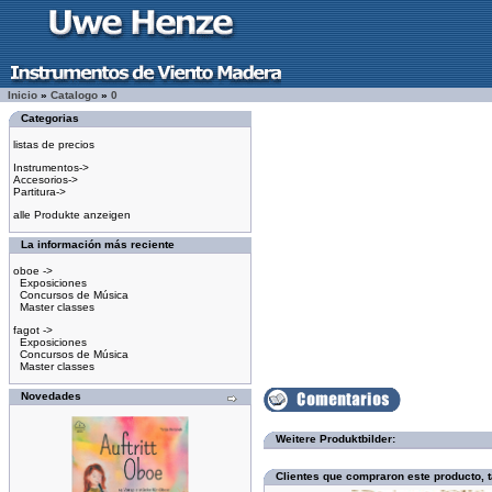
Inicio
»
Catalogo
»
0
Categorias
listas de precios
Instrumentos->
Accesorios->
Partitura->
alle Produkte anzeigen
La información más reciente
oboe ->
Exposiciones
Concursos de Música
Master classes
fagot ->
Exposiciones
Concursos de Música
Master classes
Novedades
Weitere Produktbilder:
Clientes que compraron este producto,