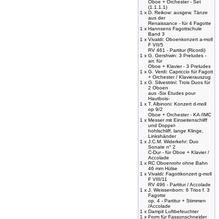
Oboe + Orchester - Set
(1.1.1.1)
1 x
D. Reikow: ausgew. Tänze
aus der
Renaissance - für 4 Fagotte
1 x
Hannsens Fagottschule
Band 3
1 x
Vivaldi: Oboenkonzert a-moll
F VII/5
RV 461 - Partitur (Ricordi)
1 x
G. Gershwin: 3 Preludes -
arr. für
Oboe + Klavier - 3 Preludes
1 x
G. Verdi: Capriccio für Fagott
+ Orchester / Klavierauszug
1 x
G. Silvestrini: Trois Duos für
2 Oboen
aus -Six Etudes pour
Hautbois-
1 x
T. Albinoni: Konzert d-moll
op 9/2
Oboe + Orchester - KA /IMC
1 x
Messer mit Einseitenschliff
und Doppel-
hohlschliff, lange Klinge,
Linkshänder
1 x
J.C.M. Widerkehr: Duo
Sonate n° 2
C-Dur - für Oboe + Klavier /
Accolade
1 x
RC Oboenrohr ohne Bahn
46 mm Hülse
1 x
Vivaldi: Fagottkonzert g-moll
F VIII/11
RV 496 - Partitur / Accolade
1 x
J. Weissenborn: 6 Trios f. 3
Fagotte
op. 4 - Partitur + Stimmen
/Accolade
1 x
Dampit Luftbefeuchter
1 x
Form für Fassonschneider