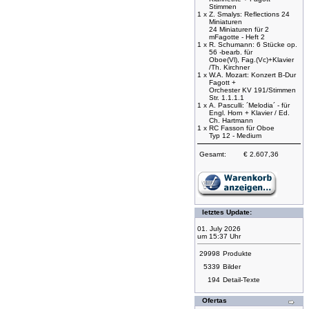
Stimmen
1 x
Z. Smalys: Reflections 24
Miniaturen
24 Miniaturen für 2
mFagotte - Heft 2
1 x
R. Schumann: 6 Stücke op.
56 -bearb. für
Oboe(Vl), Fag.(Vc)+Klavier
/Th. Kirchner
1 x
W.A. Mozart: Konzert B-Dur
Fagott +
Orchester KV 191/Stimmen
Str. 1.1.1.1
1 x
A. Pasculli: ´Melodia´ - für
Engl. Horn + Klavier / Ed.
Ch. Hartmann
1 x
RC Fasson für Oboe
Typ 12 - Medium
Gesamt:
€ 2.607,36
letztes Update:
01. July 2026
um 15:37 Uhr
29998
Produkte
5339
Bilder
194
Detail-Texte
Ofertas