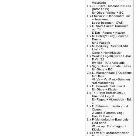
/Accolade
1 x
J.S. Bach: Triosonate B-Dur
(BWV 1015)
für Oboe, Violine + BC
1 x
Etui für 20 Oboenrohre, mit
schwarzem
Leder bezogen - DWK
2 x
C. Saint-Saens: Romance
op. 51
D-Dur - Fagott + Klavier
1 x
M. Peter(*1973): Tierische
Duette
für 2 Fagotte
1 x
M. Berkeley: ´Second Still
Life´ - für
Oboe + Harfe/Klavier
1 x
Vivaldi: Fagottkonzert F-Dur
F VIII/22
RV 486 - KA / Accolade
1 x
Signr. Dulce: Sonate Es-Dur
für Oboe + BC
2 x
L. Massonneau: 3 Quartette
für Oboe,
Vl, Va + Vc -Part.+Stimmen
/Ed.Massonneu
1 x
G. Donizetti: Solo f-moll
für Oboe + Klavier
1 x
Th. Peter-Horas(*1959):
Unerhört Fagott
für Fagott + Akkordeon - Bd.
1
1 x
G. Silvestrini: Tiento -für 4
Oboen,
2 Oboe d´amore, Engl.
Horn+2 Bariton
1 x
F. Mendelssohn-Bartholdy:
Lied ohne
Worte op. 117 - Fagott +
Klavier
1 x
Form für Fassonschneider