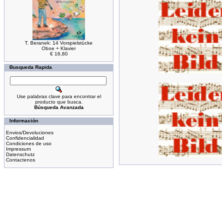
T. Beranek: 14 Vorspielstücke
Oboe + Klavier
€ 16,80
Busqueda Rapida
Use palabras clave para encontrar el
producto que busca.
Búsqueda Avanzada
Información
Envios/Devoluciones
Confidencialidad
Condiciones de uso
Impressum
Datenschutz
Contactenos