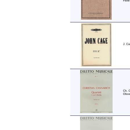
Flöte
J. Ca
Ch. C
Oboe,