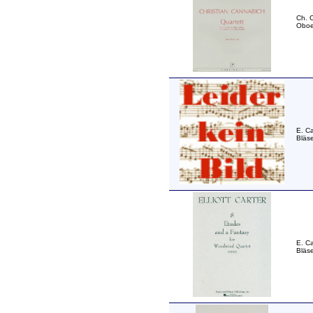
Ch. C
Oboe,
E. Ca
Bläse
E. Ca
Bläse