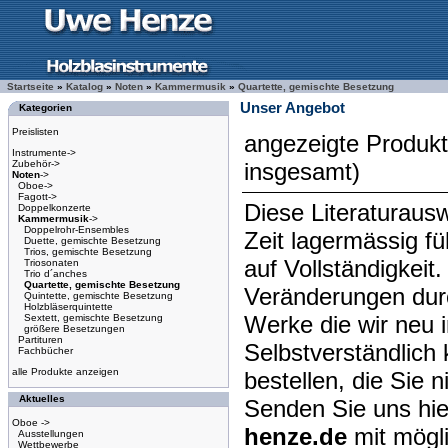
Startseite
»
Katalog
»
Noten
»
Kammermusik
»
Quartette, gemischte Besetzung
Unser Angebot
Kategorien
Preislisten
angezeigte Produk
Instrumente->
Zubehör->
insgesamt)
Noten
->
Oboe->
Fagott->
Diese Literaturausw
Doppelkonzerte
Kammermusik
->
Doppelrohr-Ensembles
Zeit lagermässig f
Duette, gemischte Besetzung
Trios, gemischte Besetzung
auf Vollständigkeit
Triosonaten
Trio d´anches
Quartette, gemischte Besetzung
Veränderungen dur
Quintette, gemischte Besetzung
Holzbläserquintette
Werke die wir neu 
Sextett, gemischte Besetzung
größere Besetzungen
Partituren
Selbstverständlich 
Fachbücher
alle Produkte anzeigen
bestellen, die Sie 
Aktuelles
Senden Sie uns hie
Oboe ->
henze.de
mit mögl
Ausstellungen
Wettbewerbe