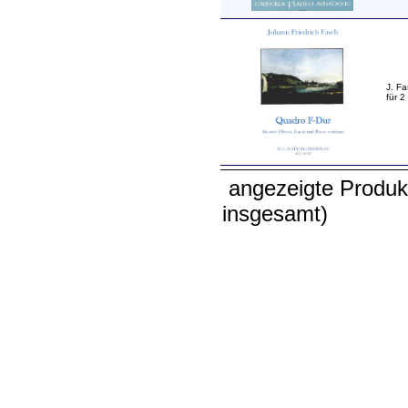
J. F
für 
angezeigte Produk
insgesamt)