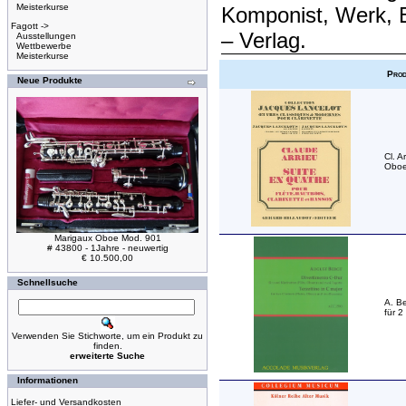
Meisterkurse
Komponist, Werk, 
Fagott ->
– Verlag.
Ausstellungen
Wettbewerbe
Meisterkurse
Prod
Neue Produkte
Cl. A
Oboe,
Marigaux Oboe Mod. 901
# 43800 - 1Jahre - neuwertig
€ 10.500,00
Schnellsuche
A. Be
für 2
Verwenden Sie Stichworte, um ein Produkt zu
finden.
erweiterte Suche
Informationen
Liefer- und Versandkosten