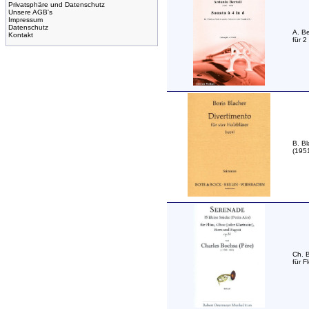
Privatsphäre und Datenschutz
Unsere AGB's
Impressum
Datenschutz
A. Be
Kontakt
für 2
B. Bl
(1951
Ch. 
für F