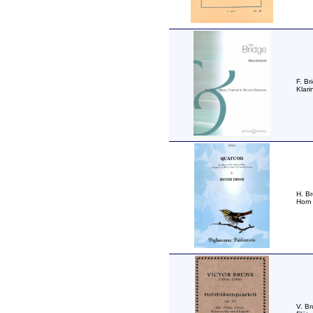
F. Br
Klari
H. B
Horn 
V. Br