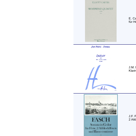
E. Ca
für H
J.M.
Klari
J.F. 
2 Alt