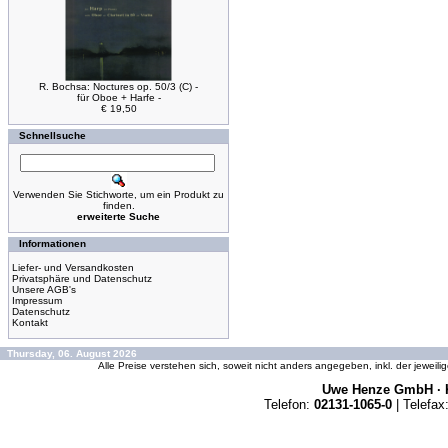
R. Bochsa: Noctures op. 50/3 (C) -
für Oboe + Harfe -
€ 19,50
Schnellsuche
Verwenden Sie Stichworte, um ein Produkt zu
finden.
erweiterte Suche
Informationen
Liefer- und Versandkosten
Privatsphäre und Datenschutz
Unsere AGB's
Impressum
Datenschutz
Kontakt
Thursday, 06. August 2026
Alle Preise verstehen sich, soweit nicht anders angegeben, inkl. der jeweil
Uwe Henze GmbH · K
Telefon:
02131-1065-0
| Telefax