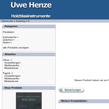
Startseite
»
Katalog
»
0
Kategorien
Preislisten
Instrumente->
Zubehör->
Noten->
alle Produkte anzeigen
Aktuelles
Oboe ->
Ausstellungen
Wettbewerbe
Meisterkurse
Fagott ->
Ausstellungen
Wettbewerbe
Dieses Produkt haben wir am 
Meisterkurse
Neue Produkte
Weitere Produktbilder: