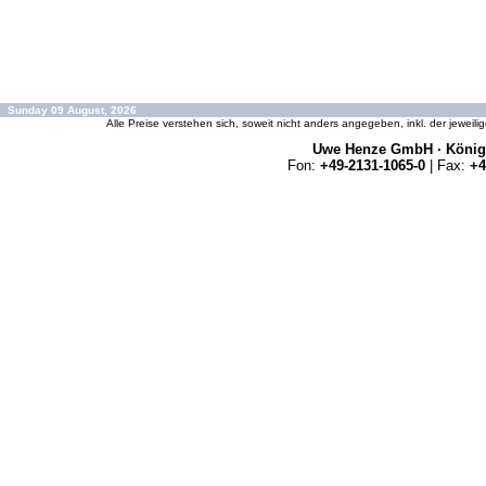
Sunday 09 August, 2026
Alle Preise verstehen sich, soweit nicht anders angegeben, inkl. der jeweil
Uwe Henze GmbH · Königs
Fon:
+49-2131-1065-0
| Fax:
+4