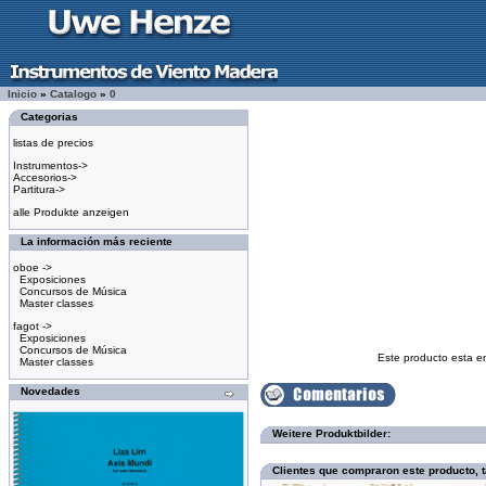
Inicio
»
Catalogo
»
0
Categorias
listas de precios
Instrumentos->
Accesorios->
Partitura->
alle Produkte anzeigen
La información más reciente
oboe ->
Exposiciones
Concursos de Música
Master classes
fagot ->
Exposiciones
Concursos de Música
Este producto esta e
Master classes
Novedades
Weitere Produktbilder:
Clientes que compraron este producto,