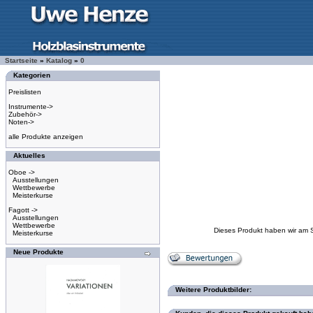
Startseite
»
Katalog
»
0
Kategorien
Preislisten
Instrumente->
Zubehör->
Noten->
alle Produkte anzeigen
Aktuelles
Oboe ->
Ausstellungen
Wettbewerbe
Meisterkurse
Fagott ->
Ausstellungen
Wettbewerbe
Dieses Produkt haben wir am 
Meisterkurse
Neue Produkte
Weitere Produktbilder: