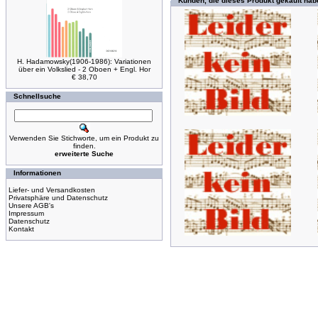
Kunden, die dieses Produkt gekauft hab
H. Hadamowsky(1906-1986): Variationen
über ein Volkslied - 2 Oboen + Engl. Hor
€ 38,70
Schnellsuche
Verwenden Sie Stichworte, um ein Produkt zu
finden.
erweiterte Suche
Informationen
Liefer- und Versandkosten
Privatsphäre und Datenschutz
Unsere AGB's
Impressum
Datenschutz
Kontakt