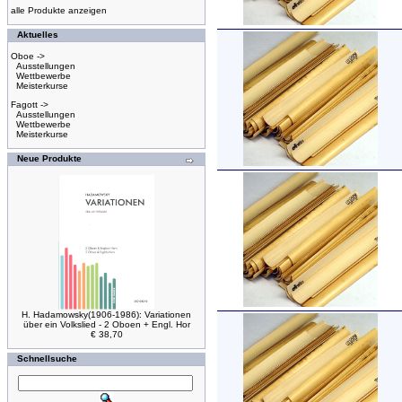
alle Produkte anzeigen
Aktuelles
Oboe ->
Ausstellungen
Wettbewerbe
Meisterkurse
Fagott ->
Ausstellungen
Wettbewerbe
Meisterkurse
Neue Produkte
H. Hadamowsky(1906-1986): Variationen
über ein Volkslied - 2 Oboen + Engl. Hor
€ 38,70
Schnellsuche