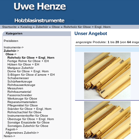
Startseite
»
Katalog
»
Zubehör
»
Oboe
»
Rohrholz für Oboe + Engl. Horn
Unser Angebot
Kategorien
Preislisten
angezeigte Produkte:
1
bis
20
(von
64
insg
Instrumente->
Zubehör
->
Oboe
->
Rohrholz für Oboe + Engl. Horn
Fertige Rohre für Oboe + EH
Hülsen für Oboe + EH
Marigaux Zubehör
Dorne für Oboe + Engl. Horn
S-Bögen für Oboe d´amore + EH
Schabemesser
Schärfwerkzeuge
Rohrbauwerkzeuge
Messuhren
Rohrbaumaterial
Fassonschneider
Werkzeuge für Oboe
Reparaturmaterialien
Pflegemittel für Oboe
Ständer für Oboe + Engl. Horn
Rohrschachtel für Oboe
Instrumentenkoffer für Oboe
Überzuge für Oboe + Engl. Horn
Sonstige Ersatzteile für Oboe
Sonstiges Zubehör für Oboe
Fagott->
Allgemeines Zubehör->
Noten->