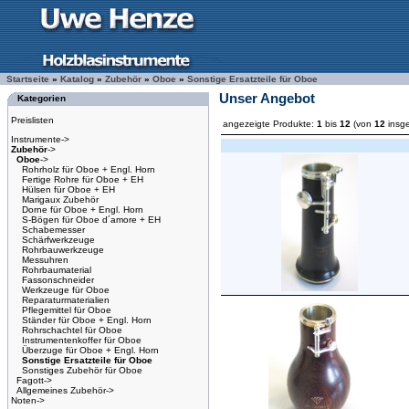
Startseite
»
Katalog
»
Zubehör
»
Oboe
»
Sonstige Ersatzteile für Oboe
Unser Angebot
Kategorien
Preislisten
angezeigte Produkte:
1
bis
12
(von
12
insg
Instrumente->
Zubehör
->
Oboe
->
Rohrholz für Oboe + Engl. Horn
Fertige Rohre für Oboe + EH
Hülsen für Oboe + EH
Marigaux Zubehör
Dorne für Oboe + Engl. Horn
S-Bögen für Oboe d´amore + EH
Schabemesser
Schärfwerkzeuge
Rohrbauwerkzeuge
Messuhren
Rohrbaumaterial
Fassonschneider
Werkzeuge für Oboe
Reparaturmaterialien
Pflegemittel für Oboe
Ständer für Oboe + Engl. Horn
Rohrschachtel für Oboe
Instrumentenkoffer für Oboe
Überzuge für Oboe + Engl. Horn
Sonstige Ersatzteile für Oboe
Sonstiges Zubehör für Oboe
Fagott->
Allgemeines Zubehör->
Noten->