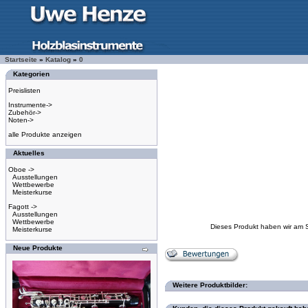
Startseite
»
Katalog
»
0
Kategorien
Preislisten
Instrumente->
Zubehör->
Noten->
alle Produkte anzeigen
Aktuelles
Oboe ->
Ausstellungen
Wettbewerbe
Meisterkurse
Fagott ->
Ausstellungen
Wettbewerbe
Dieses Produkt haben wir am 
Meisterkurse
Neue Produkte
Weitere Produktbilder: