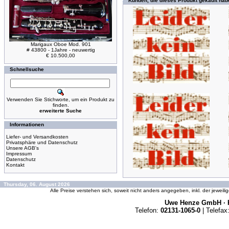
Kunden, die dieses Produkt gekauft hab
Marigaux Oboe Mod. 901
# 43800 - 1Jahre - neuwertig
€ 10.500,00
Schnellsuche
Verwenden Sie Stichworte, um ein Produkt zu
finden.
erweiterte Suche
Informationen
Liefer- und Versandkosten
Privatsphäre und Datenschutz
Unsere AGB's
Impressum
Datenschutz
Kontakt
Thursday, 06. August 2026
Alle Preise verstehen sich, soweit nicht anders angegeben, inkl. der jeweil
Uwe Henze GmbH · K
Telefon:
02131-1065-0
| Telefax