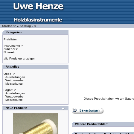
Startseite
»
Katalog
»
0
Kategorien
Preislisten
Instrumente->
Zubehör->
Noten->
alle Produkte anzeigen
Aktuelles
Oboe ->
Ausstellungen
Wettbewerbe
Meisterkurse
Fagott ->
Ausstellungen
Wettbewerbe
Dieses Produkt haben wir am Satur
Meisterkurse
Neue Produkte
Weitere Produktbilder: