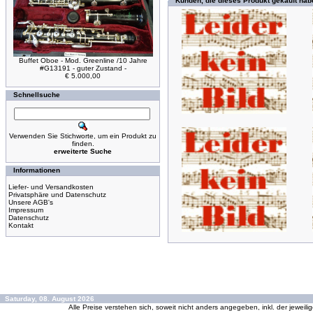
Kunden, die dieses Produkt gekauft hab
Buffet Oboe - Mod. Greenline /10 Jahre
#G13191 - guter Zustand -
€ 5.000,00
Schnellsuche
Verwenden Sie Stichworte, um ein Produkt zu
finden.
erweiterte Suche
Informationen
Liefer- und Versandkosten
Privatsphäre und Datenschutz
Unsere AGB's
Impressum
Datenschutz
Kontakt
Saturday, 08. August 2026
Alle Preise verstehen sich, soweit nicht anders angegeben, inkl. der jeweil