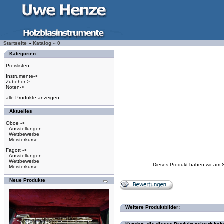
Startseite
»
Katalog
»
0
Kategorien
Preislisten
Instrumente->
Zubehör->
Noten->
alle Produkte anzeigen
Aktuelles
Oboe ->
Ausstellungen
Wettbewerbe
Meisterkurse
Fagott ->
Ausstellungen
Wettbewerbe
Dieses Produkt haben wir am 
Meisterkurse
Neue Produkte
Weitere Produktbilder: