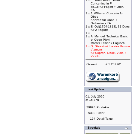
1 x
E. Wolf-Ferrari: Suite-
Concertino in F
op.16 für Fagott + Orch. -
KA
1 x
J. Williams: Concerto for
Oboe
Konzert für Oboe +
Orchester - KA
1 x
E. Ozi(1754-1813): 31 Duos
für 2 Fagotte
1 x
1 x
A. Mendel: Technical Basic
of Oboe Playi
Master Edition / Englisch
1 x
G. Silvestrini: La vive flamme
d´amore
für Sopran, Oboe, Viola +
V.cello
Gesamt:
€ 1.237,62
last Update:
01. July 2026
at 15:37h
29998
Produkte
5339
Bilder
194
Detail-Texte
Specials