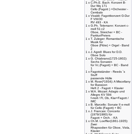
1 x
C.Ph.E. Bach: Konzert B-
Dur Wq 171
Cello (Fagott ) +Orchester -
Cembalo
1 x
Vivaldi: Fagottkonzert G-Dur
F VIII/30
RV 493 - KA
1 x
G.Ph. Telemann: Konzert c-
moll 51:c2
Oboe, Streicher + BC -
Partitur/Peters
1 x
T. Zuleger: Romantische
Musik für
Oboe (Flöte) + Orgel - Band
2
1 x
J. Agrell: Blues for D.D.
Oboe Solo
1 x
G. Chiabrano(1725-1802):
Sechs Sonaten
für Vc.(Fagott) + BC - Band
1
1 x
Fagottständer - Reeds ´s
Stuff
passende Hülle
1 x
M. Rose(*1934): A Miscellany
for Bassoon
Heft 2 - Fagott + Klavier
1 x
W.A. Mozart: Adagio und
Allegro KV 594
f-moll / Fl, Ob, Klar+Fagott /
IMC
1 x
B. Marcello: Sonate II e-moll
für Cello (Fagott) + BC
1 x
J. Francaix: Concerto
(1979/1980) für
Fagott + Orch. - KA
1 x
Ch.M. Loeffler(1861-1935):
Zwei
Rhapsodien für Oboe, Viola,
Klavier