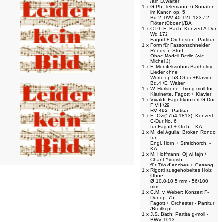
/arr. D.Walter
1 x
G.Ph. Telemann: 6 Sonaten
im Kanon op. 5
Bd.2-TWV 40:121-123 / 2
Flöten(Oboen)/BA
1 x
C.Ph.E. Bach: Konzert A-Dur
Wq 172
Fagott + Orchester - Partitur
1 x
Form für Fassonschneider
Reeds ´n Stuff
Oboe Modell Berlin (wie
Michel 2)
1 x
F. Mendelssohns-Bartholdy:
Lieder ohne
Worte op.53-Oboe+Klavier
Bd.4 /D. Walter
1 x
W. Hurlstone: Trio g-moll für
Klarinette, Fagott + Klavier
1 x
Vivaldi: Fagottkonzert G-Dur
F VIII/29
RV 492 - Partitur
1 x
E. Ozi(1754-1813): Konzert
C-Dur No. 6
für Fagott + Orch. - KA
1 x
M. del Aguila: Broken Rondo
für
Engl. Horn + Streichorch. -
KA
1 x
M. Hoffmann: Oj wi fajn /
Chant Yiddish
für Trio d´anches + Gesang
1 x
Rigotti ausgehobeltes Holz
Oboe
Ø 10,0-10,5 mm - 56/100
mm
1 x
C.M. v. Weber: Konzert F-
Dur op. 75
Fagott + Orchester - Partitur
/Breitkopf
1 x
J.S. Bach: Partita g-moll -
BWV 1013