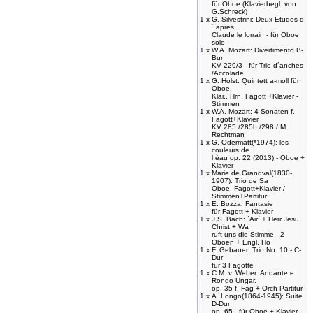
für Oboe (Klavierbegl. von
G.Schreck)
1 x
G. Silvestrini: Deux Ètudes d
´ apres
Claude le lorrain - für Oboe
solo
1 x
W.A. Mozart: Divertimento B-
Bur
KV 229/3 - für Trio d´anches
/Accolade
1 x
G. Holst: Quintett a-moll für
Oboe,
Klar., Hrn, Fagott +Klavier -
Stimmen
1 x
W.A. Mozart: 4 Sonaten f.
Fagott+Klavier
KV 285 /285b /298 / M.
Rechtman
1 x
G. Odermatt(*1974): les
couleurs de
l èau op. 22 (2013) - Oboe +
Klavier
1 x
Marie de Grandval(1830-
1907): Trio de Sa
Oboe, Fagott+Klavier /
Stimmen+Partitur
1 x
E. Bozza: Fantasie
für Fagott + Klavier
1 x
J.S. Bach: ´Air´ + Herr Jesu
Christ + Wa
ruft uns die Stimme - 2
Oboen + Engl. Ho
1 x
F. Gebauer: Trio No. 10 - C-
Dur
für 3 Fagotte
1 x
C.M. v. Weber: Andante e
Rondo Ungar.
op. 35 f. Fag + Orch-Partitur
1 x
A. Longo(1864-1945): Suite
D-Dur
op. 65 - für Oboe + Klavier