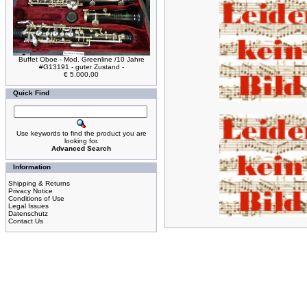
Buffet Oboe - Mod. Greenline /10 Jahre
#G13191 - guter Zustand -
€ 5.000,00
Quick Find
Use keywords to find the product you are
looking for.
Advanced Search
Information
Shipping & Returns
Privacy Notice
Conditions of Use
Legal Issues
Datenschutz
Contact Us