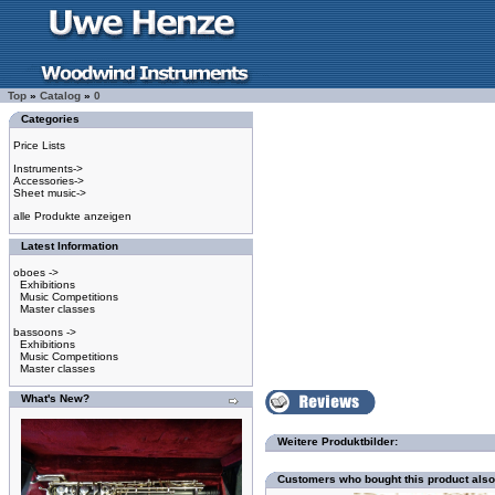
Top
»
Catalog
»
0
Categories
Price Lists
Instruments->
Accessories->
Sheet music->
alle Produkte anzeigen
Latest Information
oboes ->
Exhibitions
Music Competitions
Master classes
bassoons ->
Exhibitions
Music Competitions
Master classes
What's New?
Weitere Produktbilder:
Customers who bought this product als