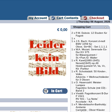
| Thursday 06 August, 2026
Shopping Cart
€ 0,00
2 x
P.M. Dubois: 12 Etuden für
Fagott
1 x
1 x
J.S. Bach: Konzert d-moll
BWV 1059 für
Oboe, Str+BC - Set 1.1.1.1
1 x
W.A. Mozart: Serenade Es-
Dur KV 375
für Bläserquintett /
St.+Part./D. Walter
1 x
R. Karel(1880-1945):
Nonett(1945) op.49
Holzbl.quintett+Vl, Va, Vc,
Kb -Partitur
1 x
R. Schottstädt: 50 Kinder-,
Volks-,
Advents- + Weihnachtslieder
für 3 Oboen
1 x
O. Hasenzahl: Meister
Lampes
Fagottino Schule (mit CD) -
Band 2
1 x
Vivaldi: Fagottkonzert B-Dur
F VIII/1
RV 501 - ´La Notte´
Accolade - KA
1 x
F. Mendelssohn-Bartholdy:
Andante
Cantabile - Oboe+Klavier