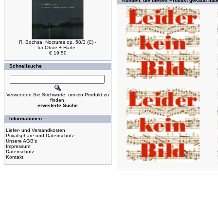
Kunden, die dieses Produkt gekauft hab
R. Bochsa: Noctures op. 50/3 (C) -
für Oboe + Harfe -
€ 19,50
Schnellsuche
Verwenden Sie Stichworte, um ein Produkt zu
finden.
erweiterte Suche
Informationen
Liefer- und Versandkosten
Privatsphäre und Datenschutz
Unsere AGB's
Impressum
Datenschutz
Kontakt