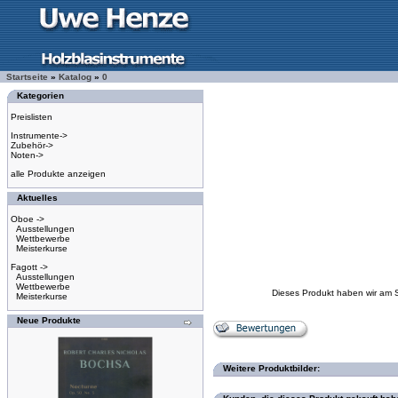
Startseite
»
Katalog
»
0
Kategorien
Preislisten
Instrumente->
Zubehör->
Noten->
alle Produkte anzeigen
Aktuelles
Oboe ->
Ausstellungen
Wettbewerbe
Meisterkurse
Fagott ->
Ausstellungen
Wettbewerbe
Dieses Produkt haben wir am 
Meisterkurse
Neue Produkte
Weitere Produktbilder: