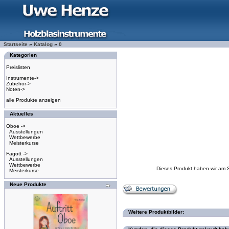
Startseite
»
Katalog
»
0
Kategorien
Preislisten
Instrumente->
Zubehör->
Noten->
alle Produkte anzeigen
Aktuelles
Oboe ->
Ausstellungen
Wettbewerbe
Meisterkurse
Fagott ->
Ausstellungen
Wettbewerbe
Dieses Produkt haben wir am 
Meisterkurse
Neue Produkte
Weitere Produktbilder: