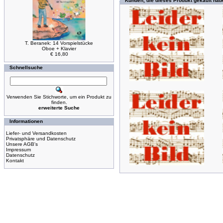
Kunden, die dieses Produkt gekauft hab
T. Beranek: 14 Vorspielstücke
Oboe + Klavier
€ 16,80
Schnellsuche
Verwenden Sie Stichworte, um ein Produkt zu
finden.
erweiterte Suche
Informationen
Liefer- und Versandkosten
Privatsphäre und Datenschutz
Unsere AGB's
Impressum
Datenschutz
Kontakt