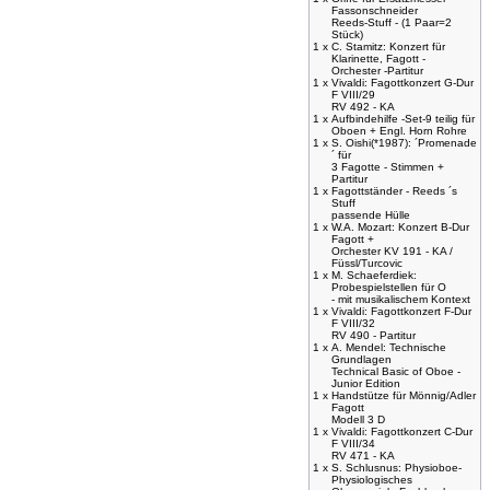
Fassonschneider
Reeds-Stuff - (1 Paar=2
Stück)
1 x
C. Stamitz: Konzert für
Klarinette, Fagott -
Orchester -Partitur
1 x
Vivaldi: Fagottkonzert G-Dur
F VIII/29
RV 492 - KA
1 x
Aufbindehilfe -Set-9 teilig für
Oboen + Engl. Horn Rohre
1 x
S. Oishi(*1987): ´Promenade
´ für
3 Fagotte - Stimmen +
Partitur
1 x
Fagottständer - Reeds ´s
Stuff
passende Hülle
1 x
W.A. Mozart: Konzert B-Dur
Fagott +
Orchester KV 191 - KA /
Füssl/Turcovic
1 x
M. Schaeferdiek:
Probespielstellen für O
- mit musikalischem Kontext
1 x
Vivaldi: Fagottkonzert F-Dur
F VIII/32
RV 490 - Partitur
1 x
A. Mendel: Technische
Grundlagen
Technical Basic of Oboe -
Junior Edition
1 x
Handstütze für Mönnig/Adler
Fagott
Modell 3 D
1 x
Vivaldi: Fagottkonzert C-Dur
F VIII/34
RV 471 - KA
1 x
S. Schlusnus: Physioboe-
Physiologisches