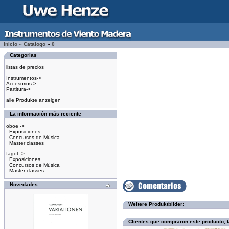
Inicio
»
Catalogo
»
0
Categorias
listas de precios
Instrumentos->
Accesorios->
Partitura->
alle Produkte anzeigen
La información más reciente
oboe ->
Exposiciones
Concursos de Música
Master classes
fagot ->
Exposiciones
Concursos de Música
Master classes
Novedades
Weitere Produktbilder:
Clientes que compraron este producto,