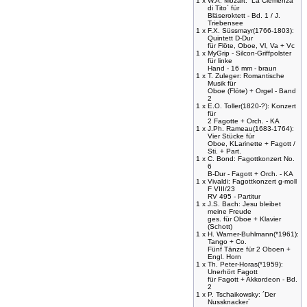
1 x
W.A. Mozart: ´La Clemenza
di Tito´ für
Bläseroktett - Bd. 1 / J.
Triebensee
1 x
F.X. Süssmayr(1766-1803):
Quintett D-Dur
für Flöte, Oboe, Vl, Va + Vc
1 x
MyGrip - Silcon-Griffpolster
für linke
Hand - 16 mm - braun
1 x
T. Zuleger: Romantische
Musik für
Oboe (Flöte) + Orgel - Band
2
1 x
E.O. Toller(1820-?): Konzert
für
2 Fagotte + Orch. - KA
1 x
J.Ph. Rameau(1683-1764):
Vier Stücke für
Oboe, KLarinette + Fagott /
Sti. + Part.
1 x
C. Bond: Fagottkonzert No.
6
B-Dur - Fagott + Orch. - KA
1 x
Vivaldi: Fagottkonzert g-moll
F VIII/23
RV 495 - Partitur
1 x
J.S. Bach: Jesu bleibet
meine Freude
ges. für Oboe + Klavier
(Schott)
1 x
H. Warner-Buhlmann(*1961):
Tango + Co.
Fünf Tänze für 2 Oboen +
Engl. Horn
1 x
Th. Peter-Horas(*1959):
Unerhört Fagott
für Fagott + Akkordeon - Bd.
2
1 x
P. Tschaikowsky: ´Der
Nussknacker´