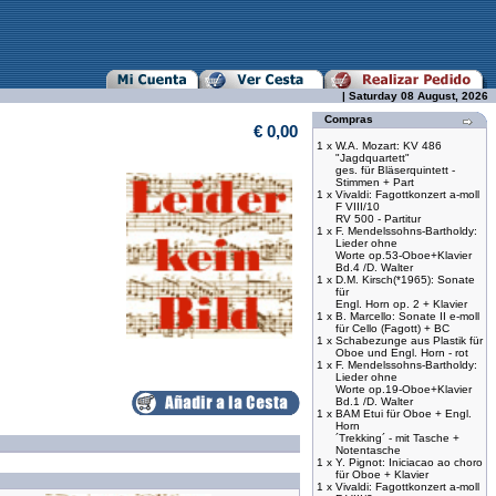
| Saturday 08 August, 2026
Compras
€ 0,00
1 x
W.A. Mozart: KV 486
"Jagdquartett"
ges. für Bläserquintett -
Stimmen + Part
1 x
Vivaldi: Fagottkonzert a-moll
F VIII/10
RV 500 - Partitur
1 x
F. Mendelssohns-Bartholdy:
Lieder ohne
Worte op.53-Oboe+Klavier
Bd.4 /D. Walter
1 x
D.M. Kirsch(*1965): Sonate
für
Engl. Horn op. 2 + Klavier
1 x
B. Marcello: Sonate II e-moll
für Cello (Fagott) + BC
1 x
Schabezunge aus Plastik für
Oboe und Engl. Horn - rot
1 x
F. Mendelssohns-Bartholdy:
Lieder ohne
Worte op.19-Oboe+Klavier
Bd.1 /D. Walter
1 x
BAM Etui für Oboe + Engl.
Horn
´Trekking´ - mit Tasche +
Notentasche
1 x
Y. Pignot: Iniciacao ao choro
für Oboe + Klavier
1 x
Vivaldi: Fagottkonzert a-moll