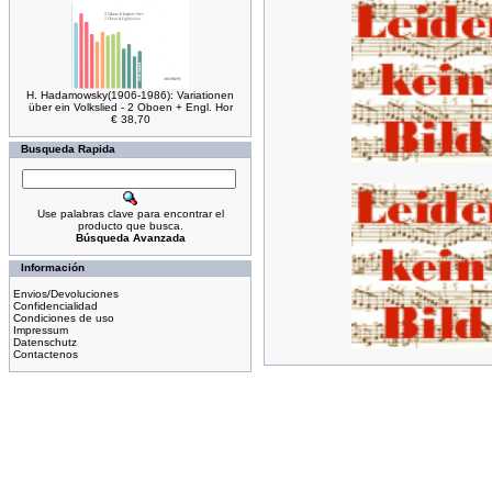
H. Hadamowsky(1906-1986): Variationen
über ein Volkslied - 2 Oboen + Engl. Hor
€ 38,70
Busqueda Rapida
Use palabras clave para encontrar el
producto que busca.
Búsqueda Avanzada
Información
Envios/Devoluciones
Confidencialidad
Condiciones de uso
Impressum
Datenschutz
Contactenos