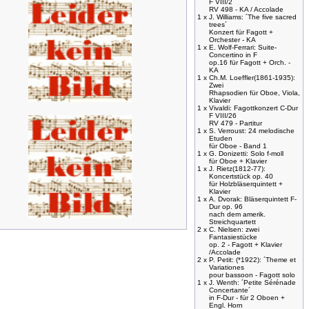
F VIII/2
RV 498 - KA / Accolade
1 x
J. Williams: ´The five sacred
trees´
Konzert für Fagott +
Orchester - KA
1 x
E. Wolf-Ferrari: Suite-
Concertino in F
op.16 für Fagott + Orch. -
KA
1 x
Ch.M. Loeffler(1861-1935):
Zwei
Rhapsodien für Oboe, Viola,
Klavier
1 x
Vivaldi: Fagottkonzert C-Dur
F VIII/26
RV 479 - Partitur
1 x
S. Verroust: 24 melodische
Etuden
für Oboe - Band 1
1 x
G. Donizetti: Solo f-moll
für Oboe + Klavier
1 x
J. Rietz(1812-77):
Koncertstück op. 40
für Holzbläserquintett +
Klavier
1 x
A. Dvorak: Bläserquintett F-
Dur op. 96
nach dem amerik.
Streichquartett
2 x
C. Nielsen: zwei
Fantasiestücke
op. 2 - Fagott + Klavier
/Accolade
2 x
P. Petit: (*1922): ´Theme et
Variationes
pour bassoon - Fagott solo
1 x
J. Wenth: ´Petite Sérénade
Concertante´
in F-Dur - für 2 Oboen +
Engl. Horn