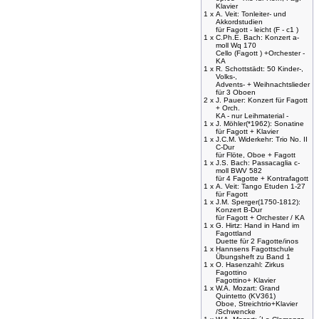
Klavier
1 x
A. Veit: Tonleiter- und
Akkordstudien
für Fagott - leicht (F - c1 )
1 x
C.Ph.E. Bach: Konzert a-
moll Wq 170
Cello (Fagott ) +Orchester -
KA
1 x
R. Schottstädt: 50 Kinder-,
Volks-,
Advents- + Weihnachtslieder
für 3 Oboen
2 x
J. Pauer: Konzert für Fagott
+ Orch.
KA - nur Leihmaterial -
1 x
J. Möhler(*1962): Sonatine
für Fagott + Klavier
1 x
J.C.M. Widerkehr: Trio No. II
C-Dur
für Flöte, Oboe + Fagott
1 x
J.S. Bach: Passacaglia c-
moll BWV 582
für 4 Fagotte + Kontrafagott
1 x
A. Veit: Tango Etuden 1-27
für Fagott
1 x
J.M. Sperger(1750-1812):
Konzert B-Dur
für Fagott + Orchester / KA
1 x
G. Hirtz: Hand in Hand im
Fagottland
Duette für 2 Fagotte/inos
1 x
Hannsens Fagottschule
Übungsheft zu Band 1
1 x
O. Hasenzahl: Zirkus
Fagottino
Fagottino+ Klavier
1 x
W.A. Mozart: Grand
Quintetto (KV361)
Oboe, Streichtrio+Klavier
/Schwencke