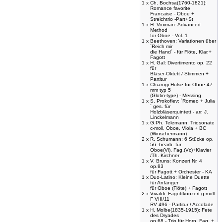
1 x
Ch. Bochsa(1760-1821):
Romance favorite
Francaise - Oboe +
Streichtrio -Part+St
1 x
H. Voxman: Advanced
Method
for Oboe - Vol. 1
1 x
Beethoven: Variationen über
´Reich mir
die Hand´ - für Flöte, Klar.+
Fagott
1 x
H. Gal: Divertimento op. 22
für
Bläser-Oktett / Stimmen +
Partitur
1 x
Chiarugi Hülse für Oboe 47
mm typ 5
(Glotin-type) - Messing
1 x
S. Prokofiev: ´Romeo + Julia
´ ges. für
Holzbläserquintett - arr. J.
Linckelmann
1 x
G.Ph. Telemann: Triosonate
c-moll, Oboe, Viola + BC
(Winschermann)
2 x
R. Schumann: 6 Stücke op.
56 -bearb. für
Oboe(Vl), Fag.(Vc)+Klavier
/Th. Kirchner
1 x
V. Bruns: Konzert Nr. 4
op.83
für Fagott + Orchester - KA
1 x
Duo-Latino: Kleine Duette
für Anfänger
für Oboe (Flöte) + Fagott
2 x
Vivaldi: Fagottkonzert g-moll
F VIII/11
RV 496 - Partitur / Accolade
1 x
H. Molbe(1835-1915): Fete
des Dryades
op.68 - Trio für Horn, Fag. +