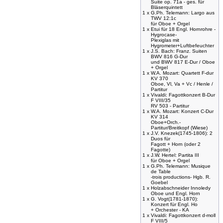
Suite op. 71a - ges. für
Bläserquintett
1 x
G.Ph. Telemann: Largo aus
TWV 12:1c
für Oboe + Orgel
1 x
Etui für 18 Engl. Hornrohre -
Hygrocase-
Plexiglas mit
Hygrometer+Luftbefeuchter
1 x
J.S. Bach: Franz. Suiten
BWV 816 G-Dur
und BWV 817 E-Dur / Oboe
+ Orgel
1 x
W.A. Mozart: Quartett F-dur
KV 370
Oboe, Vl, Va + Vc / Henle /
Partitur
1 x
Vivaldi: Fagottkonzert B-Dur
F VIII/35
RV 503 - Partitur
1 x
W.A. Mozart: Konzert C-Dur
KV 314
Oboe+Orch.-
Partitur/Breitkopf (Wiese)
1 x
J.V. Knezek(1745-1806): 2
Duos für
Fagott + Horn (oder 2
Fagotte)
1 x
J.W. Hertel: Partita III
für Oboe + Orgel
1 x
G.Ph. Telemann: Musique
de Table
-trois productions- Hgb. R.
Goebel
1 x
Holzabschneider Innoledy
Oboe und Engl. Horn
1 x
G. Vogt(1781-1870):
Konzert für Engl. Ho
+ Orchester - KA
1 x
Vivaldi: Fagottkonzert d-moll
F VIII/5