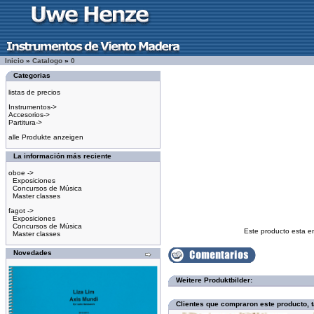
Inicio
»
Catalogo
»
0
Categorias
listas de precios
Instrumentos->
Accesorios->
Partitura->
alle Produkte anzeigen
La información más reciente
oboe ->
Exposiciones
Concursos de Música
Master classes
fagot ->
Exposiciones
Concursos de Música
Este producto esta e
Master classes
Novedades
Weitere Produktbilder:
Clientes que compraron este producto,