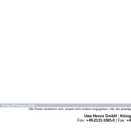
Friday 07 August, 2026
Alle Preise verstehen sich, soweit nicht anders angegeben, inkl. der jeweil
Uwe Henze GmbH · Königs
Fon:
+49-2131-1065-0
| Fax:
+4