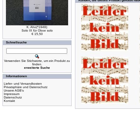
Kunden, die dieses Produkt gekauft hab
K. Aho(*1949):
Solo IX für Oboe solo
€ 15,50
Schnellsuche
Verwenden Sie Stichworte, um ein Produkt zu
finden.
erweiterte Suche
Informationen
Liefer- und Versandkosten
Privatsphäre und Datenschutz
Unsere AGB's
Impressum
Datenschutz
Kontakt