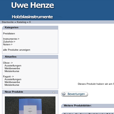
Startseite
»
Katalog
»
0
Kategorien
Preislisten
Instrumente->
Zubehör->
Noten->
alle Produkte anzeigen
Aktuelles
Oboe ->
Ausstellungen
Wettbewerbe
Meisterkurse
Fagott ->
Ausstellungen
Wettbewerbe
Dieses Produkt haben wir am 
Meisterkurse
Neue Produkte
Weitere Produktbilder: