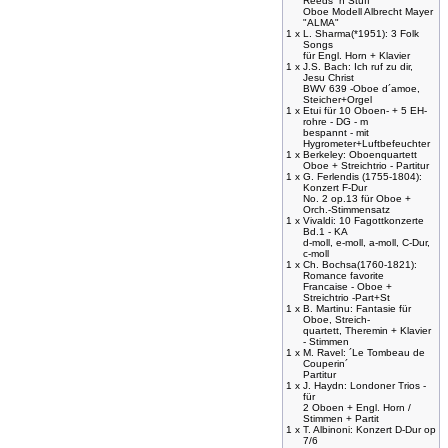
Reeds ´n Stuff
Oboe Modell Albrecht Mayer
"ALMA"
1 x
L. Sharma(*1951): 3 Folk
Songs
für Engl. Horn + Klavier
1 x
J.S. Bach: Ich ruf zu dir,
Jesu Christ
BWV 639 -Oboe d´amoe,
Steicher+Orgel
1 x
Etui für 10 Oboen- + 5 EH-
rohre - DG - m
bespannt - mit
Hygrometer+Luftbefeuchter
1 x
Berkeley: Oboenquartett
Oboe + Streichtrio - Partitur
1 x
G. Ferlendis (1755-1804):
Konzert F-Dur
No. 2 op.13 für Oboe +
Orch.-Stimmensatz
1 x
Vivaldi: 10 Fagottkonzerte
Bd.1 - KA
d-moll, e-moll, a-moll, C-Dur,
c-moll
1 x
Ch. Bochsa(1760-1821):
Romance favorite
Francaise - Oboe +
Streichtrio -Part+St
1 x
B. Martinu: Fantasie für
Oboe, Streich-
quartett, Theremin + Klavier
- Stimmen
1 x
M. Ravel: ´Le Tombeau de
Couperin´
Partitur
1 x
J. Haydn: Londoner Trios -
für
2 Oboen + Engl. Horn /
Stimmen + Partit
1 x
T. Albinoni: Konzert D-Dur op
7/6