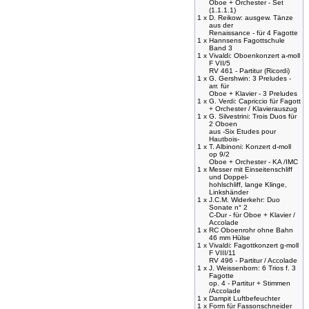
Oboe + Orchester - Set
(1.1.1.1)
1 x
D. Reikow: ausgew. Tänze
aus der
Renaissance - für 4 Fagotte
1 x
Hannsens Fagottschule
Band 3
1 x
Vivaldi: Oboenkonzert a-moll
F VII/5
RV 461 - Partitur (Ricordi)
1 x
G. Gershwin: 3 Preludes -
arr. für
Oboe + Klavier - 3 Preludes
1 x
G. Verdi: Capriccio für Fagott
+ Orchester / Klavierauszug
1 x
G. Silvestrini: Trois Duos für
2 Oboen
aus -Six Etudes pour
Hautbois-
1 x
T. Albinoni: Konzert d-moll
op 9/2
Oboe + Orchester - KA /IMC
1 x
Messer mit Einseitenschliff
und Doppel-
hohlschliff, lange Klinge,
Linkshänder
1 x
J.C.M. Widerkehr: Duo
Sonate n° 2
C-Dur - für Oboe + Klavier /
Accolade
1 x
RC Oboenrohr ohne Bahn
46 mm Hülse
1 x
Vivaldi: Fagottkonzert g-moll
F VIII/11
RV 496 - Partitur / Accolade
1 x
J. Weissenborn: 6 Trios f. 3
Fagotte
op. 4 - Partitur + Stimmen
/Accolade
1 x
Dampit Luftbefeuchter
1 x
Form für Fassonschneider