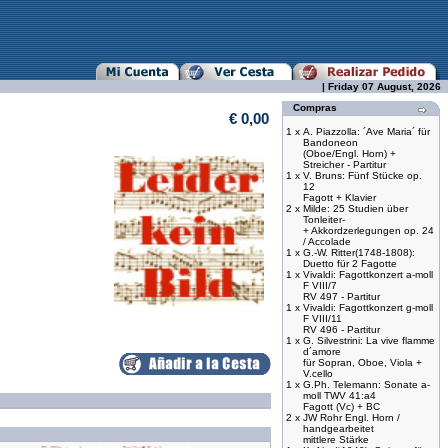
| Friday 07 August, 2026
Compras
€ 0,00
1 x
A. Piazzolla: ´Ave Maria´ für
Bandoneon
(Oboe/Engl. Horn) +
Streicher - Partitur
1 x
V. Bruns: Fünf Stücke op.
12
Fagott + Klavier
2 x
Milde: 25 Studien über
Tonleiter-
+ Akkordzerlegungen op. 24
/ Accolade
1 x
G.-W. Ritter(1748-1808):
Duetto für 2 Fagotte
1 x
Vivaldi: Fagottkonzert a-moll
F VIII/7
RV 497 - Partitur
1 x
Vivaldi: Fagottkonzert g-moll
F VIII/11
RV 496 - Partitur
1 x
G. Silvestrini: La vive flamme
d´amore
für Sopran, Oboe, Viola +
V.cello
1 x
G.Ph. Telemann: Sonate a-
moll TWV 41:a4
Fagott (Vc) + BC
2 x
JW Rohr Engl. Horn /
handgearbeitet
mittlere Stärke