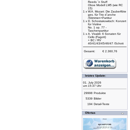
Reeds ´n Stuff
Oboe Modell LM5 (wie RC
15)
1 x
W.A. Mozart: Die Zauberflöte
ges. für Trio d´anche
/Stimmen+Partitur
1 x
D. Schostakowitsch: Konzert
für Violine
No. 1 op. 77 -
Taschenpartitur
1 x
A. Vivaldi: 6 Sonaten für
Cello (Fagott)
+ BC / RV
40/41/43/45/46/47 /Schott
Gesamt:
€ 2.360,76
letztes Update:
01. July 2026
um 15:37 Uhr
29998
Produkte
5339
Bilder
194
Detail-Texte
Ofertas