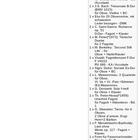
/Accolade
1 x
J.S. Bach: Triosonate B-Dur
(BWV 1015)
für Oboe, Violine + BC
1 x
Etui für 20 Oboenrohre, mit
schwarzem
Leder bezogen - DWK
2 x
C. Saint-Saens: Romance
op. 51
D-Dur - Fagott + Klavier
1 x
M. Peter(*1973): Tierische
Duette
für 2 Fagotte
1 x
M. Berkeley: ´Second Still
Life´ - für
Oboe + Harfe/Klavier
1 x
Vivaldi: Fagottkonzert F-Dur
F VIII/22
RV 486 - KA / Accolade
1 x
Signr. Dulce: Sonate Es-Dur
für Oboe + BC
2 x
L. Massonneau: 3 Quartette
für Oboe,
Vl, Va + Vc -Part.+Stimmen
/Ed.Massonneu
1 x
G. Donizetti: Solo f-moll
für Oboe + Klavier
1 x
Th. Peter-Horas(*1959):
Unerhört Fagott
für Fagott + Akkordeon - Bd.
1
1 x
G. Silvestrini: Tiento -für 4
Oboen,
2 Oboe d´amore, Engl.
Horn+2 Bariton
1 x
F. Mendelssohn-Bartholdy:
Lied ohne
Worte op. 117 - Fagott +
Klavier
1 x
Form für Fassonschneider