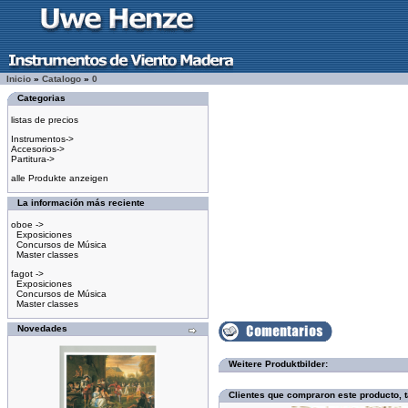
Inicio
»
Catalogo
»
0
Categorias
listas de precios
Instrumentos->
Accesorios->
Partitura->
alle Produkte anzeigen
La información más reciente
oboe ->
Exposiciones
Concursos de Música
Master classes
fagot ->
Exposiciones
Concursos de Música
Master classes
Novedades
Weitere Produktbilder:
Clientes que compraron este producto,