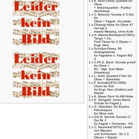
1 x
K. Aho(*1949): Quintett für
Oboe
+ Streichquartett - Partitur
/Archivkopi
1 x
C. Besozzi: Sonata in C-Dur
für
Oboe + Fagott - Accolade
1 x
Chiarugi Hülse für Oboe 47
mm typ 2
massiv Messing, ohne Kork
1 x
H. Warner-Buhlmann(*1961):
Tango + Co.
Fünf Tänze für 2 Oboen +
Engl. Horn
1 x
Schultze-Florey: 99
Vortragsstücke
für Fagottino o. Fagott /Bd.
3
1 x
C.Ph.E. Bach: Sonate g-moll
für Oboe +
BC - Hgb. Kurt Meier
(Amadeus)
1 x
L. Gatti: Quartett F-Dur für
Oboe + Streichtrio
1 x
F. Schmitt(1870-1958):
Chant du Soir
für Engl. Horn (Violine) und
Klavier
1 x
A. Mayer Dorn für AM Hülse
1 x
S. Sengpiel: Junior Band
Schule für Fagott 1
2 x
G. Silvestrini: Six Ètudes
Pittoresques
für Oboe solo
1 x
Joh.B. Vanhal: Konzert C-
Dur Nr. 2
für Fagott + Orchester - KA
1 x
C. Nauheim(*1970): Lieder
von Mäusen
und Schnecken - für 1-3
Oboen + Klavier