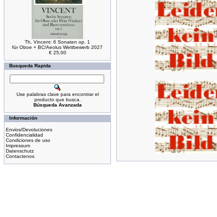
Th, Vincent: 6 Sonaten op. 1
für Oboe + BC/Aeolus Wettbewerb 2027
€ 25,00
Busqueda Rapida
Use palabras clave para encontrar el
producto que busca.
Búsqueda Avanzada
Información
Envios/Devoluciones
Confidencialidad
Condiciones de uso
Impressum
Datenschutz
Contactenos