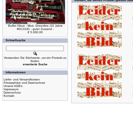
Kunden, die dieses Produkt gekauft hab
Buffet Oboe - Mod. Greenline /10 Jahre
#G13191 - guter Zustand -
€ 5.000,00
Schnellsuche
Verwenden Sie Stichworte, um ein Produkt zu
finden.
erweiterte Suche
Informationen
Liefer- und Versandkosten
Privatsphäre und Datenschutz
Unsere AGB's
Impressum
Datenschutz
Kontakt