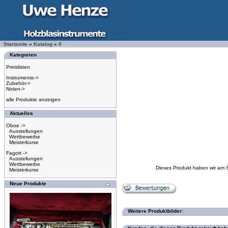
Startseite
»
Katalog
»
0
Kategorien
Preislisten
Instrumente->
Zubehör->
Noten->
alle Produkte anzeigen
Aktuelles
Oboe ->
Ausstellungen
Wettbewerbe
Meisterkurse
Fagott ->
Ausstellungen
Wettbewerbe
Dieses Produkt haben wir am 
Meisterkurse
Neue Produkte
Weitere Produktbilder: