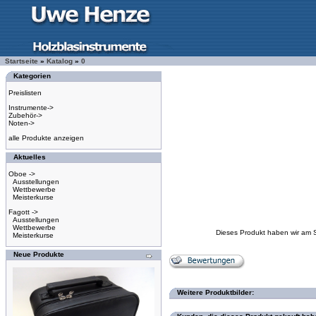
Startseite
»
Katalog
»
0
Kategorien
Preislisten
Instrumente->
Zubehör->
Noten->
alle Produkte anzeigen
Aktuelles
Oboe ->
Ausstellungen
Wettbewerbe
Meisterkurse
Fagott ->
Ausstellungen
Wettbewerbe
Dieses Produkt haben wir am 
Meisterkurse
Neue Produkte
Weitere Produktbilder: