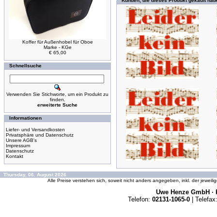
Kunden, die dieses Produkt gekauft hab
Koffer für Außenhobel für Oboe
Marke - KGe
€ 65,00
Schnellsuche
Verwenden Sie Stichworte, um ein Produkt zu
finden.
erweiterte Suche
Informationen
Liefer- und Versandkosten
Privatsphäre und Datenschutz
Unsere AGB's
Impressum
Datenschutz
Kontakt
Thursday, 06. August 2026
Alle Preise verstehen sich, soweit nicht anders angegeben, inkl. der jeweil
Uwe Henze GmbH · K
Telefon:
02131-1065-0
| Telefax