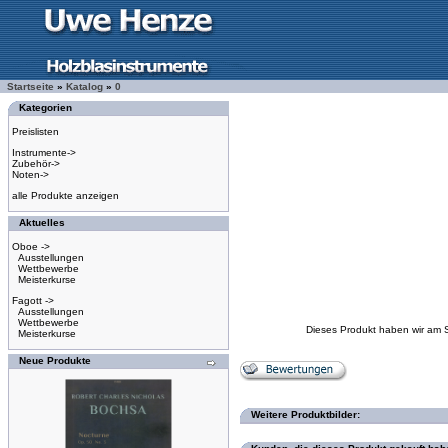
Startseite
»
Katalog
»
0
Kategorien
Preislisten
Instrumente->
Zubehör->
Noten->
alle Produkte anzeigen
Aktuelles
Oboe ->
Ausstellungen
Wettbewerbe
Meisterkurse
Fagott ->
Ausstellungen
Wettbewerbe
Dieses Produkt haben wir am 
Meisterkurse
Neue Produkte
Weitere Produktbilder: