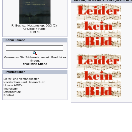
Kunden, die dieses Produkt gekauft hab
R. Bochsa: Noctures op. 50/3 (C) -
für Oboe + Harfe -
€ 19,50
Schnellsuche
Verwenden Sie Stichworte, um ein Produkt zu
finden.
erweiterte Suche
Informationen
Liefer- und Versandkosten
Privatsphäre und Datenschutz
Unsere AGB's
Impressum
Datenschutz
Kontakt