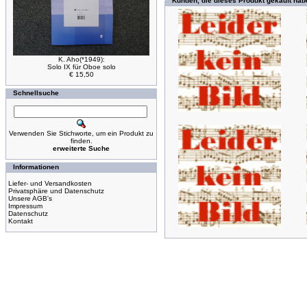
Kunden, die dieses Produkt gekauft hab
K. Aho(*1949):
Solo IX für Oboe solo
€ 15,50
Schnellsuche
Verwenden Sie Stichworte, um ein Produkt zu
finden.
erweiterte Suche
Informationen
Liefer- und Versandkosten
Privatsphäre und Datenschutz
Unsere AGB's
Impressum
Datenschutz
Kontakt