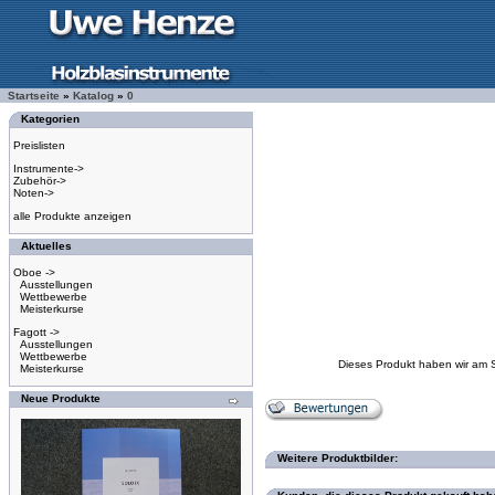
Startseite
»
Katalog
»
0
Kategorien
Preislisten
Instrumente->
Zubehör->
Noten->
alle Produkte anzeigen
Aktuelles
Oboe ->
Ausstellungen
Wettbewerbe
Meisterkurse
Fagott ->
Ausstellungen
Wettbewerbe
Dieses Produkt haben wir am 
Meisterkurse
Neue Produkte
Weitere Produktbilder: