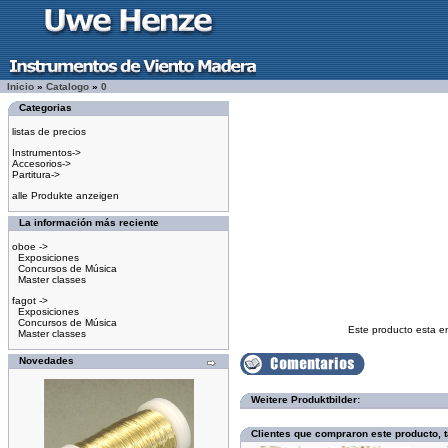
Inicio
»
Catalogo
»
0
Categorias
listas de precios
Instrumentos->
Accesorios->
Partitura->
alle Produkte anzeigen
La información más reciente
oboe ->
Exposiciones
Concursos de Música
Master classes
fagot ->
Exposiciones
Concursos de Música
Este producto esta e
Master classes
Novedades
Weitere Produktbilder:
Clientes que compraron este producto,