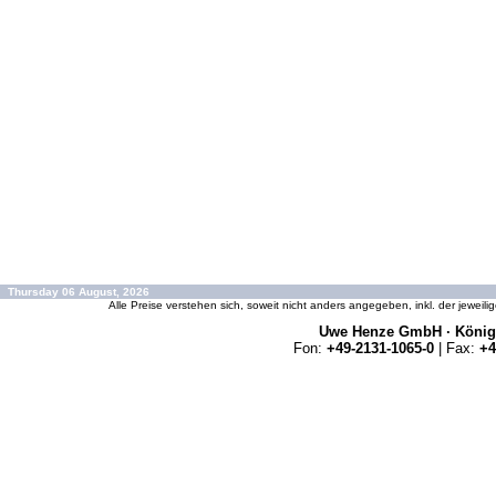
Thursday 06 August, 2026
Alle Preise verstehen sich, soweit nicht anders angegeben, inkl. der jeweil
Uwe Henze GmbH · Königs
Fon:
+49-2131-1065-0
| Fax:
+4