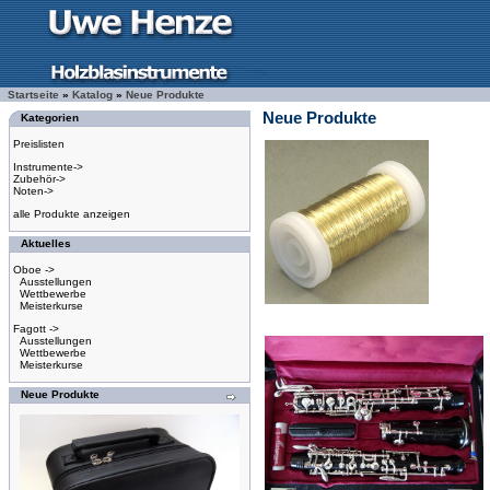
Startseite
»
Katalog
»
Neue Produkte
Neue Produkte
Kategorien
Preislisten
Instrumente->
Zubehör->
Noten->
alle Produkte anzeigen
Aktuelles
Oboe ->
Ausstellungen
Wettbewerbe
Meisterkurse
Fagott ->
Ausstellungen
Wettbewerbe
Meisterkurse
Neue Produkte