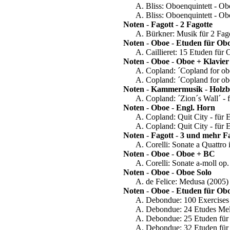
A. Bliss: Oboenquintett - Obo
A. Bliss: Oboenquintett - Ob
Noten
-
Fagott
-
2 Fagotte
A. Bürkner: Musik für 2 Fago
Noten
-
Oboe
-
Etuden für Ob
A. Caillieret: 15 Etuden für
Noten
-
Oboe
-
Oboe + Klavier
A. Copland: ´Copland for ob
A. Copland: ´Copland for ob
Noten
-
Kammermusik
-
Holzb
A. Copland: ´Zion´s Wall´ - f
Noten
-
Oboe
-
Engl. Horn
A. Copland: Quit City - für 
A. Copland: Quit City - für
Noten
-
Fagott
-
3 und mehr Fa
A. Corelli: Sonate a Quattro 
Noten
-
Oboe
-
Oboe + BC
A. Corelli: Sonate a-moll op
Noten
-
Oboe
-
Oboe Solo
A. de Felice: Medusa (2005)
Noten
-
Oboe
-
Etuden für Ob
A. Debondue: 100 Exercises
A. Debondue: 24 Etudes Mel
A. Debondue: 25 Etuden fü
A. Debondue: 32 Etuden fü