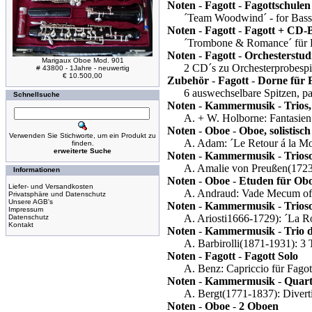
Noten
-
Fagott
-
Fagottschulen
´Team Woodwind´ - for Basso
Noten
-
Fagott
-
Fagott + CD-B
´Trombone & Romance´ für P
Noten
-
Fagott
-
Orchesterstud
Marigaux Oboe Mod. 901
2 CD´s zu Orchesterprobespi
# 43800 - 1Jahre - neuwertig
€ 10.500,00
Zubehör
-
Fagott
-
Dorne für 
6 auswechselbare Spitzen, p
Schnellsuche
Noten
-
Kammermusik
-
Trios
A. + W. Holborne: Fantasien
Noten
-
Oboe
-
Oboe, solistis
Verwenden Sie Stichworte, um ein Produkt zu
A. Adam: ´Le Retour á la M
finden.
erweiterte Suche
Noten
-
Kammermusik
-
Trios
A. Amalie von Preußen(1723-
Informationen
Noten
-
Oboe
-
Etuden für Ob
Liefer- und Versandkosten
A. Andraud: Vade Mecum of 
Privatsphäre und Datenschutz
Unsere AGB's
Noten
-
Kammermusik
-
Trios
Impressum
A. Ariosti1666-1729): ´La R
Datenschutz
Kontakt
Noten
-
Kammermusik
-
Trio 
A. Barbirolli(1871-1931): 3 
Noten
-
Fagott
-
Fagott Solo
A. Benz: Capriccio für Fago
Noten
-
Kammermusik
-
Quart
A. Bergt(1771-1837): Divert
Noten
-
Oboe
-
2 Oboen