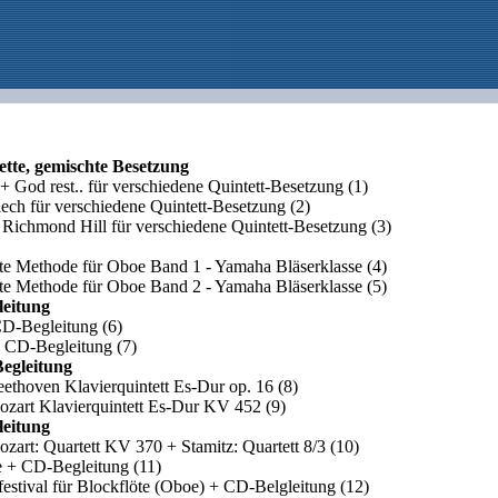
ette, gemischte Besetzung
+ God rest.. für verschiedene Quintett-Besetzung
(1)
ch für verschiedene Quintett-Besetzung
(2)
Richmond Hill für verschiedene Quintett-Besetzung
(3)
tte Methode für Oboe Band 1 - Yamaha Bläserklasse
(4)
tte Methode für Oboe Band 2 - Yamaha Bläserklasse
(5)
eitung
 CD-Begleitung
(6)
+ CD-Begleitung
(7)
egleitung
eethoven Klavierquintett Es-Dur op. 16
(8)
ozart Klavierquintett Es-Dur KV 452
(9)
eitung
zart: Quartett KV 370 + Stamitz: Quartett 8/3
(10)
 + CD-Begleitung
(11)
rfestival für Blockflöte (Oboe) + CD-Belgleitung
(12)