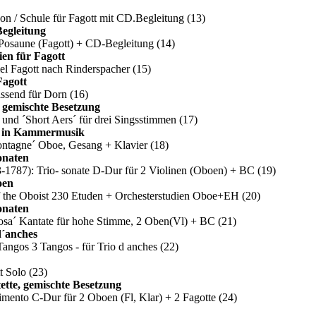
n / Schule für Fagott mit CD.Begleitung
(13)
egleitung
osaune (Fagott) + CD-Begleitung
(14)
ien für Fagott
el Fagott nach Rinderspacher
(15)
Fagott
assend für Dorn
(16)
, gemischte Besetzung
 und ´Short Aers´ für drei Singsstimmen
(17)
ch in Kammermusik
ontagne´ Oboe, Gesang + Klavier
(18)
onaten
1787): Trio- sonate D-Dur für 2 Violinen (Oboen) + BC
(19)
oen
the Oboist 230 Etuden + Orchesterstudien Oboe+EH
(20)
onaten
osa´ Kantate für hohe Stimme, 2 Oben(Vl) + BC
(21)
d´anches
Tangos 3 Tangos - für Trio d anches
(22)
tt Solo
(23)
ette, gemischte Besetzung
imento C-Dur für 2 Oboen (Fl, Klar) + 2 Fagotte
(24)