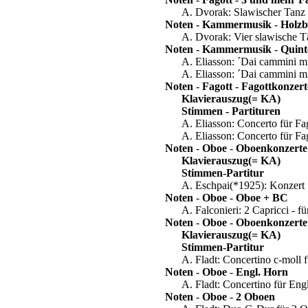
A. Dvorak: Slawischer Tanz 4
Noten
-
Kammermusik
-
Holzb
A. Dvorak: Vier slawische Tä
Noten
-
Kammermusik
-
Quint
A. Eliasson: ´Dai cammini mi
A. Eliasson: ´Dai cammini m
Noten
-
Fagott
-
Fagottkonzert
Klavierauszug(= KA)
Stimmen - Partituren
A. Eliasson: Concerto für Fa
A. Eliasson: Concerto für Fago
Noten
-
Oboe
-
Oboenkonzerte
Klavierauszug(= KA)
Stimmen-Partitur
A. Eschpai(*1925): Konzert 
Noten
-
Oboe
-
Oboe + BC
A. Falconieri: 2 Capricci - f
Noten
-
Oboe
-
Oboenkonzerte
Klavierauszug(= KA)
Stimmen-Partitur
A. Fladt: Concertino c-moll 
Noten
-
Oboe
-
Engl. Horn
A. Fladt: Concertino für En
Noten
-
Oboe
-
2 Oboen