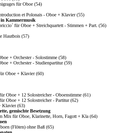
igrages für Oboe
(54)
troduction et Polonais - Oboe + Klavier
(55)
ch in Kammermusik
riccio´ für Oboe + Streichquartett - Stimmen + Part.
(56)
le Hautbois
(57)
 Oboe + Orchester - Solostimme
(58)
Oboe + Orchester - Studienpartitur
(59)
für Oboe + Klavier
(60)
g für Oboe + 12 Solostreicher - Oboenstimme
(61)
für Oboe + 12 Solostreicher - Partitur
(62)
 + Klavier
(63)
ette, gemischte Besetzung
 Mix für Oboe, Klarinette, Horn, Fagott + Kla
(64)
oen
Oboen (Flöten) ohne Baß
(65)
onaten