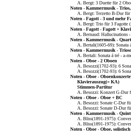
A. Bergt: 3 Duette für 2 Ob
Noten
-
Kammermusik
-
Trios
A. Bergt: Terzetto B-Dur für 
Noten
-
Fagott
-
3 und mehr Fa
A. Bergt: Trio für 3 Fagotte
Noten
-
Fagott
-
Fagott + Klav
A. Bernaud: Hallucinations -
Noten
-
Kammermusik
-
Quart
A. Bertali(1605-69): Sonata 
Noten
-
Kammermusik
-
Trios
A. Bertali: Sonata á tré - a-
Noten
-
Oboe
-
2 Oboen
A. Besozzi(1702-93): 6 Sona
A. Besozzi(1702-93): 6 Sona
Noten
-
Oboe
-
Oboenkonzerte
Klavierauszug(= KA)
Stimmen-Partitur
A. Besozzi: Konzert G-Dur f
Noten
-
Oboe
-
Oboe + BC
A. Besozzi: Sonate C-Dur f
A. Besozzi: Sonate D-Dur f
Noten
-
Kammermusik
-
Quint
A. Bliss(1891-1975): Convers
A. Bliss(1891-1975): Conver
Noten
-
Oboe
-
Oboe, solistis