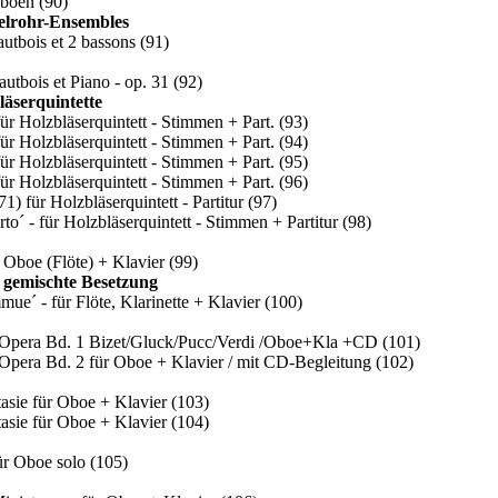
Oboen
(90)
lrohr-Ensembles
autbois et 2 bassons
(91)
utbois et Piano - op. 31
(92)
läserquintette
für Holzbläserquintett - Stimmen + Part.
(93)
für Holzbläserquintett - Stimmen + Part.
(94)
für Holzbläserquintett - Stimmen + Part.
(95)
für Holzbläserquintett - Stimmen + Part.
(96)
71) für Holzbläserquintett - Partitur
(97)
o´ - für Holzbläserquintett - Stimmen + Partitur
(98)
 Oboe (Flöte) + Klavier
(99)
, gemischte Besetzung
ue´ - für Flöte, Klarinette + Klavier
(100)
d´Opera Bd. 1 Bizet/Gluck/Pucc/Verdi /Oboe+Kla +CD
(101)
´Opera Bd. 2 für Oboe + Klavier / mit CD-Begleitung
(102)
asie für Oboe + Klavier
(103)
asie für Oboe + Klavier
(104)
ür Oboe solo
(105)