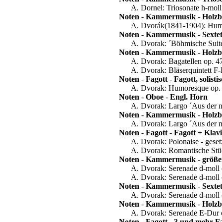
A. Dornel: Triosonate h-mo
Noten
-
Kammermusik
-
Holzb
A. Dvorák(1841-1904): Humor
Noten
-
Kammermusik
-
Sexte
A. Dvorak: ´Böhmische Suite´
Noten
-
Kammermusik
-
Holzb
A. Dvorak: Bagatellen op. 47
A. Dvorak: Bläserquintett F-
Noten
-
Fagott
-
Fagott, solis
A. Dvorak: Humoresque op. 10
Noten
-
Oboe
-
Engl. Horn
A. Dvorak: Largo ´Aus der ne
Noten
-
Kammermusik
-
Holzb
A. Dvorak: Largo ´Aus der ne
Noten
-
Fagott
-
Fagott + Klav
A. Dvorak: Polonaise - gesetz
A. Dvorak: Romantische Stück
Noten
-
Kammermusik
-
größe
A. Dvorak: Serenade d-moll op
A. Dvorak: Serenade d-moll o
Noten
-
Kammermusik
-
Sexte
A. Dvorak: Serenade d-moll o
Noten
-
Kammermusik
-
Holzb
A. Dvorak: Serenade E-Dur op
Noten
-
Fagott
-
3 und mehr Fa