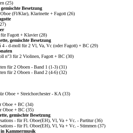
oen
(25)
, gemischte Besetzung
Oboe (Fl/Klar), Klarinette + Fagott
(26)
gotte
(27)
ier
 für Fagott + Klavier
(28)
ette, gemischte Besetzung
á 4 - d-moll für 2 Vl, Va, Vc (oder Fagott) + BC
(29)
onaten
moll n°3 für 2 Violinen, Fagott + BC
(30)
ten für 2 Oboen - Band 1 (1-3)
(31)
ten für 2 Oboen - Band 2 (4-6)
(32)
ür Oboe + Streichorchester - KA
(33)
ür Oboe + BC
(34)
ür Oboe + BC
(35)
ette, gemischte Besetzung
ations - für Fl. Oboe(EH), Vl, Va + Vc. - Partitur
(36)
sations - für Fl. Oboe(EH), Vl, Va + Vc. - Stimmen
(37)
ch in Kammermusik