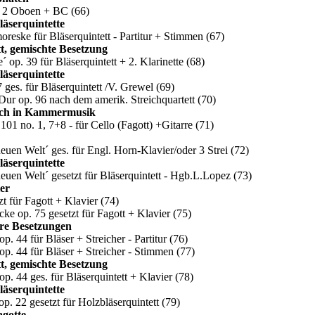
ll 2 Oboen + BC
(66)
läserquintette
eske für Bläserquintett - Partitur + Stimmen
(67)
tt, gemischte Besetzung
 op. 39 für Bläserquintett + 2. Klarinette
(68)
läserquintette
 ges. für Bläserquintett /V. Grewel
(69)
Dur op. 96 nach dem amerik. Streichquartett
(70)
tisch in Kammermusik
1 no. 1, 7+8 - für Cello (Fagott) +Gitarre
(71)
uen Welt´ ges. für Engl. Horn-Klavier/oder 3 Strei
(72)
läserquintette
uen Welt´ gesetzt für Bläserquintett - Hgb.L.Lopez
(73)
ier
t für Fagott + Klavier
(74)
e op. 75 gesetzt für Fagott + Klavier
(75)
re Besetzungen
. 44 für Bläser + Streicher - Partitur
(76)
p. 44 für Bläser + Streicher - Stimmen
(77)
tt, gemischte Besetzung
p. 44 ges. für Bläserquintett + Klavier
(78)
läserquintette
. 22 gesetzt für Holzbläserquintett
(79)
gotte