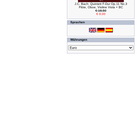
J.C. Bach: Quintett F-Dur Op.11 No.3
Flöte, Oboe, Violine Viola + BC
€ 18,50
€ 9,00
Sprachen
Währungen