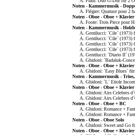
A. Fladt: Duo G-Dur für 2 
Noten
-
Kammermusik
-
Doppe
A. Flégier: Quatuor pour 2 h
Noten
-
Oboe
-
Oboe + Klavier
A. Foote: Trois Piece pour Ha
Noten
-
Kammermusik
-
Holzb
A. Gentilucci: ´Cile´ (1973) 
A. Gentilucci: ´Cile´ (1973) 
A. Gentilucci: ´Cile´ (1973) 
A. Gentilucci: ´Cile´ (1973) 
A. Gentilucci: ´Diario II´ (19
A. Ghidoni: ´Badaluk-Concert
Noten
-
Oboe
-
Oboe + Klavier
A. Ghidoni: ´Easy Blues´ für
Noten
-
Kammermusik
-
Trios
A. Ghidoni: ´L´ Etiole Incomm
Noten
-
Oboe
-
Oboe + Klavier
A. Ghidoni: Airs Celebres 
A. Ghidoni: Airs Celebres d
Noten
-
Oboe
-
Oboe + BC
A. Ghidoni: Romance + Fant
A. Ghidoni: Romance + Fant
Noten
-
Oboe
-
Oboe Solo
A. Ghidoni: Sweet and Go f
Noten
-
Oboe
-
Oboe + Klavier