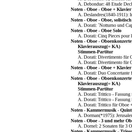
A. Debondue: 48 Etude Dech
Noten
-
Oboe
-
Oboe + Klavier
A. Deslandres(1840-1911): In
Noten
-
Oboe
-
Oboe, solistis
A. Dorati: ´Notturno und Cap
Noten
-
Oboe
-
Oboe Solo
A. Dorati: Cinq Pieces pour 
Noten
-
Oboe
-
Oboenkonzerte
Klavierauszug(= KA)
Stimmen-Partitur
A. Dorati: Divertimento für
A. Dorati: Divertimento für 
Noten
-
Oboe
-
Oboe + Klavier
A. Dorati: Duo Concertante 
Noten
-
Oboe
-
Oboenkonzerte
Klavierauszug(= KA)
Stimmen-Partitur
A. Dorati: Trittico - Fassun
A. Dorati: Trittico - Fassung 
A. Dorati: Trittico für Oboe
Noten
-
Kammermusik
-
Quint
A. Dorman(*1975): Jerusalem
Noten
-
Oboe
-
3 und mehr Ob
A. Dornel: 2 Sonaten für 3 
Noten
-
Kammermusik
-
Trios