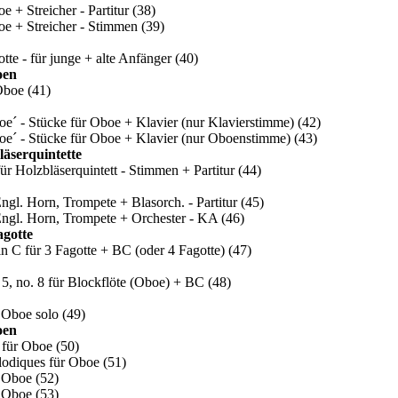
e + Streicher - Partitur
(38)
oe + Streicher - Stimmen
(39)
tte - für junge + alte Anfänger
(40)
oen
 Oboe
(41)
oe´ - Stücke für Oboe + Klavier (nur Klavierstimme)
(42)
oe´ - Stücke für Oboe + Klavier (nur Oboenstimme)
(43)
läserquintette
ür Holzbläserquintett - Stimmen + Partitur
(44)
Engl. Horn, Trompete + Blasorch. - Partitur
(45)
 Engl. Horn, Trompete + Orchester - KA
(46)
gotte
in C für 3 Fagotte + BC (oder 4 Fagotte)
(47)
. 5, no. 8 für Blockflöte (Oboe) + BC
(48)
 Oboe solo
(49)
oen
 für Oboe
(50)
odiques für Oboe
(51)
r Oboe
(52)
r Oboe
(53)