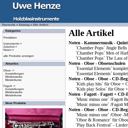
Startseite
»
Katalog
»
Alle
Artikel
Alle
Artikel
Kategorien
Preislisten
Noten
-
Kammermusik
-
Quint
Instrumente->
Zubehör->
´Chamber Pops´ Jingle Bells 
Noten->
´Chamber Pops´ Men of Harle
alle Produkte anzeigen
´Chamber Pops´ The Lass of 
Noten
-
Oboe
-
Oboenschulen
Aktuelles
´Essential Elements´ komple
Oboe ->
´Essential Elements´ komple
Ausstellungen
Wettbewerbe
Noten
-
Oboe
-
Oboe - CD-Begl
Meisterkurse
´Kids play hits´ für Oboe +
Fagott ->
´Kids play Solos´ für Oboe 
Ausstellungen
Wettbewerbe
Noten
-
Fagott
-
Fagott + CD-B
Meisterkurse
´Music minus one´ /Fagott B
Neue Produkte
´Music minus one´ /Fagott M
Noten
-
Oboe
-
Oboe - CD-Begl
´Music minus one´ /Oboe -Mo
´Oboe & Romance´ für Oboe
´Play Back Festival´ - Liede