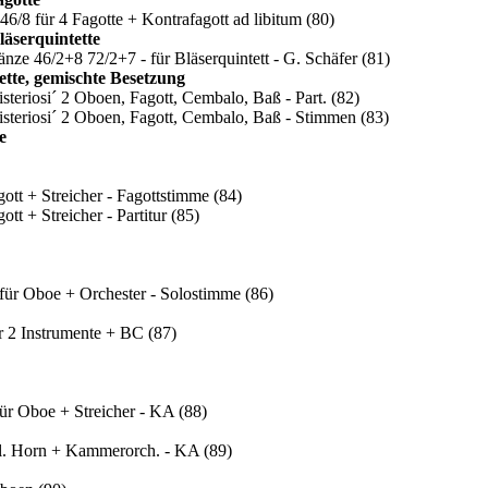
6/8 für 4 Fagotte + Kontrafagott ad libitum
(80)
läserquintette
nze 46/2+8 72/2+7 - für Bläserquintett - G. Schäfer
(81)
ette, gemischte Besetzung
steriosi´ 2 Oboen, Fagott, Cembalo, Baß - Part.
(82)
isteriosi´ 2 Oboen, Fagott, Cembalo, Baß - Stimmen
(83)
e
gott + Streicher - Fagottstimme
(84)
tt + Streicher - Partitur
(85)
für Oboe + Orchester - Solostimme
(86)
ür 2 Instrumente + BC
(87)
für Oboe + Streicher - KA
(88)
gl. Horn + Kammerorch. - KA
(89)